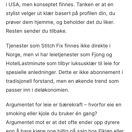
i USA, men konseptet finnes. Tanken er at en
stylist velger ut klær basert på profilen din, du
prøver dem hjemme, og beholder det du liker.
Resten sender du tilbake.
Tjenester som Stitch Fix finnes ikke direkte i
Norge, men vi har leietjenester som Fjong og
HotelLastminute som tilbyr luksusklær til leie for
spesielle anledninger. Dette er ikke abonnement i
tradisjonell forstand, men en økende trend som
passer inn i deløkonomien.
Argumentet for leie er bærekraft – hvorfor eie en
smoking eller kjole du bruker én gang?
Argumentet mot er at det ofte ender opp dyrere
enn å bare kjøpe noe billig på salg hos
Elkjøp
eller