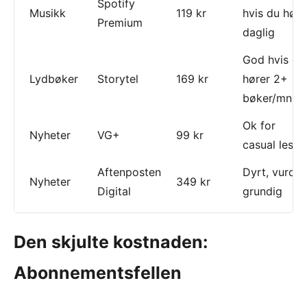
Spotify
Musikk
119 kr
hvis du høre
Premium
daglig
God hvis du
Lydbøker
Storytel
169 kr
hører 2+
bøker/mnd
Ok for
Nyheter
VG+
99 kr
casual leser
Aftenposten
Dyrt, vurder
Nyheter
349 kr
Digital
grundig
Den skjulte kostnaden:
Abonnementsfellen