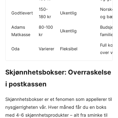
150-
Norske r
Godtlevert
Ukentlig
180 kr
og bærek
Adams
80-100
Budsjett
Ukentlig
Matkasse
kr
familier
Full kontr
Oda
Varierer
Fleksibel
over var
Skjønnhetsbokser: Overraskelse
i postkassen
Skjønnhetsbokser er et fenomen som appellerer til
nysgjerrigheten vår. Hver måned får du en boks
med 4-6 skjønnhetsprodukter – alt fra sminke til