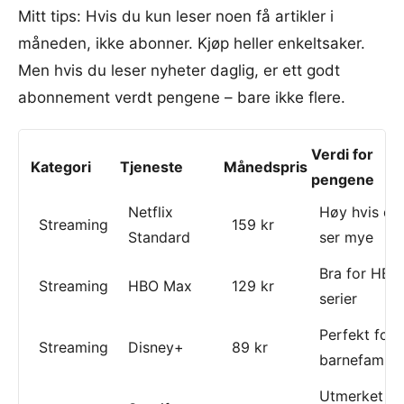
Mitt tips: Hvis du kun leser noen få artikler i
måneden, ikke abonner. Kjøp heller enkeltsaker.
Men hvis du leser nyheter daglig, er ett godt
abonnement verdt pengene – bare ikke flere.
Verdi for
Kategori
Tjeneste
Månedspris
pengene
Netflix
Høy hvis du
Streaming
159 kr
Standard
ser mye
Bra for HBO
Streaming
HBO Max
129 kr
serier
Perfekt for
Streaming
Disney+
89 kr
barnefamilie
Utmerket