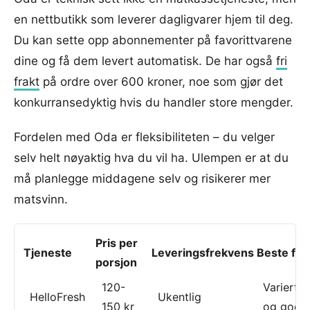
en nettbutikk som leverer dagligvarer hjem til deg.
Du kan sette opp abonnementer på favorittvarene
dine og få dem levert automatisk. De har også
fri
frakt
på ordre over 600 kroner, noe som gjør det
konkurransedyktig hvis du handler store mengder.
Fordelen med Oda er fleksibiliteten – du velger
selv helt nøyaktig hva du vil ha. Ulempen er at du
må planlegge middagene selv og risikerer mer
matsvinn.
Pris per
Tjeneste
Leveringsfrekvens
Beste for
porsjon
120-
Varierte
HelloFresh
Ukentlig
150 kr
og god s