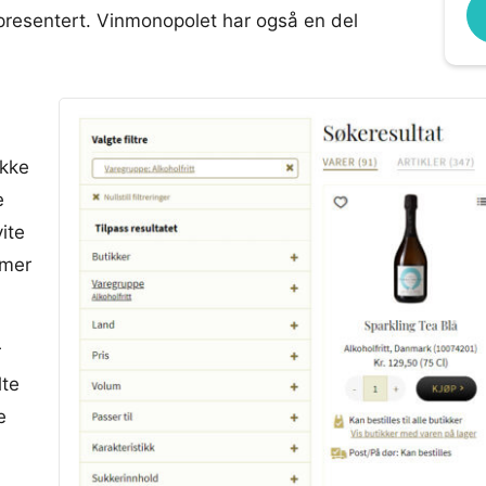
presentert. Vinmonopolet har også en del
ekke
e
ite
mmer
r
lte
e