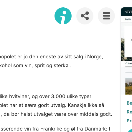
nopolet er jo den eneste av sitt salg i Norge,
ohol som vin, sprit og sterkøl.
ke hvitviner, og over 3.000 ulike typer
Be
et har et særs godt utvalg. Kanskje ikke så
Re
l, da bør helst utvalget være over middels godt.
Pr
usserende vin fra Frankrike og øl fra Danmark: I