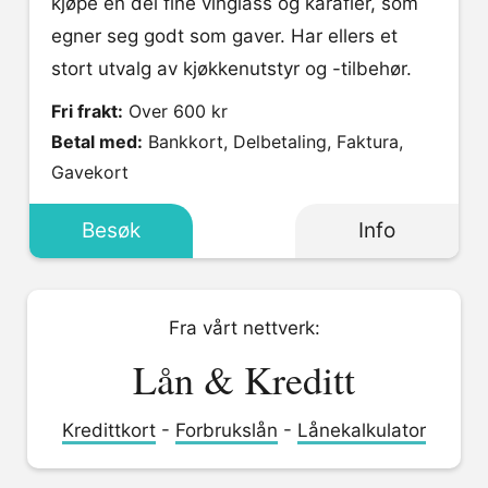
kjøpe en del fine vinglass og karafler, som
egner seg godt som gaver. Har ellers et
stort utvalg av kjøkkenutstyr og -tilbehør.
Fri frakt:
Over 600 kr
Betal med:
Bankkort, Delbetaling, Faktura,
Gavekort
Besøk
Info
Fra vårt nettverk:
Lån & Kreditt
Kredittkort
-
Forbrukslån
-
Lånekalkulator