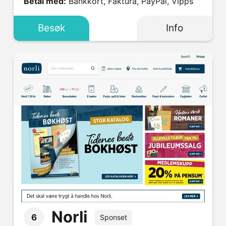
Betal med:
Bankkort, Faktura, PayPal, Vipps
Besøk
Info
Norli
6
Sponset