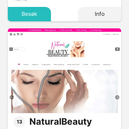
Besøk
Info
NaturalBeauty
13