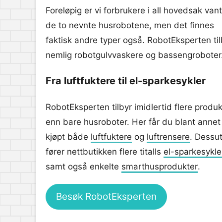
Foreløpig er vi forbrukere i all hovedsak vant 
de to nevnte husrobotene, men det finnes
faktisk andre typer også. RobotEksperten til
nemlig robotgulvvaskere og bassengroboter
Fra luftfuktere til el-sparkesykler
RobotEksperten tilbyr imidlertid flere produk
enn bare husroboter. Her får du blant annet
kjøpt både
luftfuktere
og
luftrensere
. Dessu
fører nettbutikken flere titalls
el-sparkesykle
samt også enkelte
smarthusprodukter
.
Besøk RobotEksperten