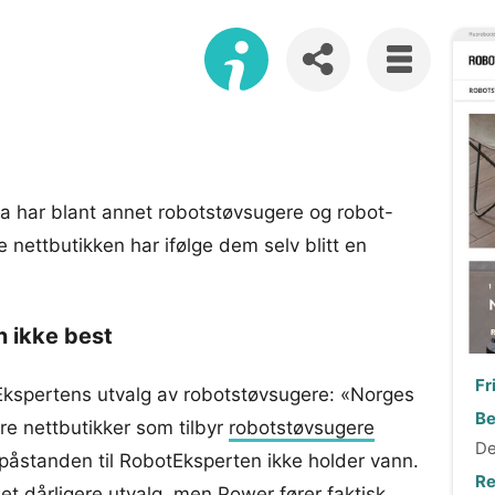
a har blant annet robotstøvsugere og robot-
 nettbutikken har ifølge dem selv blitt en
n ikke best
Fr
Ekspertens utvalg av robotstøvsugere: «Norges
Be
re nettbutikker som tilbyr
robotstøvsugere
De
t påstanden til RobotEksperten ikke holder vann.
Re
 et dårligere utvalg, men
Power
fører faktisk