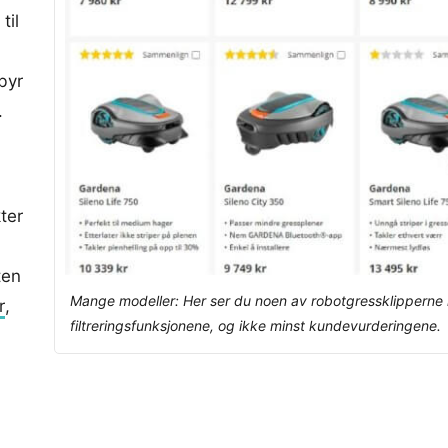
til
byr
.
ter
ten
Mange modeller: Her ser du noen av robotgressklipperne i 
r
,
filtreringsfunksjonene, og ikke minst kundevurderingene.