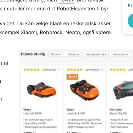
Pr
ls modeller mer enn det RobotEksperten tilbyr.
valget. Du kan velge blant en rekke prisklasser,
eksempel Xiaomi, Roborock, Neato, også videre.
t til
u
er
.