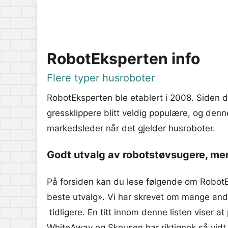
RobotEksperten info
Flere typer husroboter
RobotEksperten ble etablert i 2008. Siden d
gressklippere blitt veldig populære, og denne
markedsleder når det gjelder husroboter.
Godt utvalg av robotstøvsugere, me
På forsiden kan du lese følgende om Robot
beste utvalg». Vi har skrevet om mange and
tidligere. En titt innom denne listen viser a
WhiteAway
og
Skousen
har riktignok så vidt