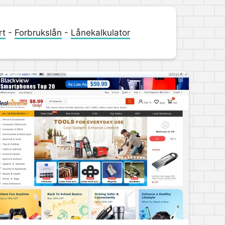
rt
-
Forbrukslån
-
Lånekalkulator