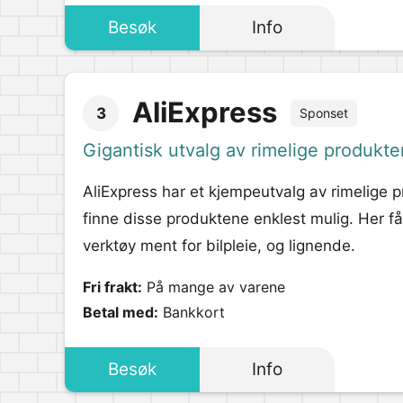
Besøk
Info
AliExpress
3
Sponset
Gigantisk utvalg av rimelige produkter
AliExpress har et kjempeutvalg av rimelige pr
finne disse produktene enklest mulig. Her f
verktøy ment for bilpleie, og lignende.
Fri frakt:
På mange av varene
Betal med:
Bankkort
Besøk
Info