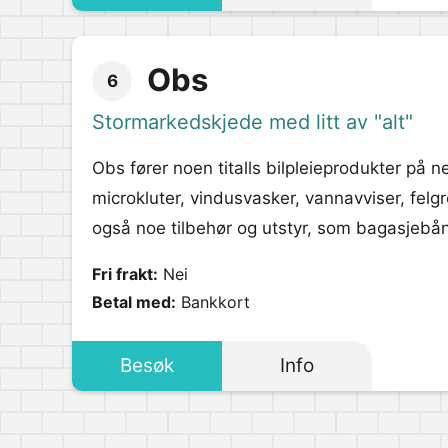
Obs
6
Stormarkedskjede med litt av "alt"
Obs fører noen titalls bilpleieprodukter på n
microkluter, vindusvasker, vannavviser, felg
også noe tilbehør og utstyr, som bagasjebån
Fri frakt:
Nei
Betal med:
Bankkort
Besøk
Info