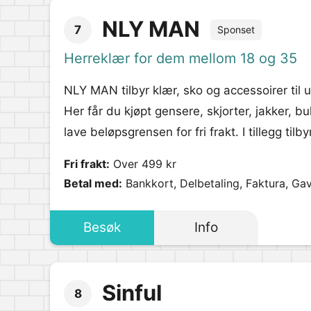
NLY MAN
7
Sponset
Herreklær for dem mellom 18 og 35
NLY MAN tilbyr klær, sko og accessoirer til 
Her får du kjøpt gensere, skjorter, jakker, 
lave beløpsgrensen for fri frakt. I tillegg til
Fri frakt:
Over 499 kr
Betal med:
Bankkort, Delbetaling, Faktura, Ga
Besøk
Info
Sinful
8