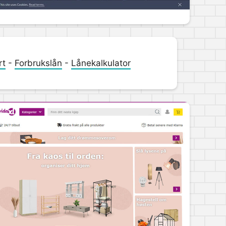
rt
-
Forbrukslån
-
Lånekalkulator