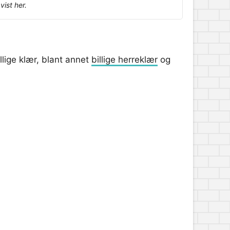
ist her.
llige klær, blant annet
billige herreklær
og