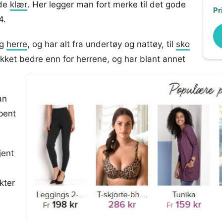
ede
klær
. Her legger man fort merke til det gode
Pr
4.
g
herre
, og har alt fra undertøy og nattøy, til
sko
kket bedre enn for herrene, og har blant annet
an
 pent
jent
kter