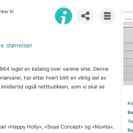
ker til
e størrelser
1964 laget en katalog over varene sine. Denne
ørvarer, har etter hvert blitt en viktig del av
imidlertid også nettbutikken, som vi skal se
Fr
Be
Tol
empel «Happy Holly», «Soya Concept» og «Novita»,
Re