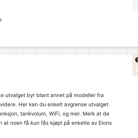
s
tte utvalget byr blant annet på modeller fra
idere. Her kan du enkelt avgrense utvalget
nksjon, tankvolum, WiFi, og mer. Merk at de
n at noen få kun fås kjøpt på enkelte av Elons