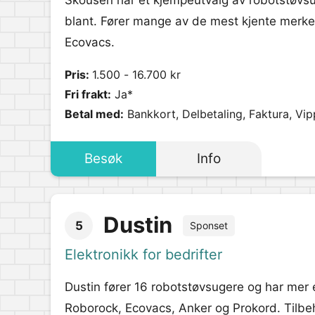
Skousen har et kjempeutvalg av robotstøvsu
blant. Fører mange av de mest kjente merke
Ecovacs.
Pris:
1.500 - 16.700 kr
Fri frakt:
Ja*
Betal med:
Bankkort, Delbetaling, Faktura, Vip
Besøk
Info
Dustin
5
Sponset
Elektronikk for bedrifter
Dustin fører 16 robotstøvsugere og har mer e
Roborock, Ecovacs, Anker og Prokord. Tilbeh