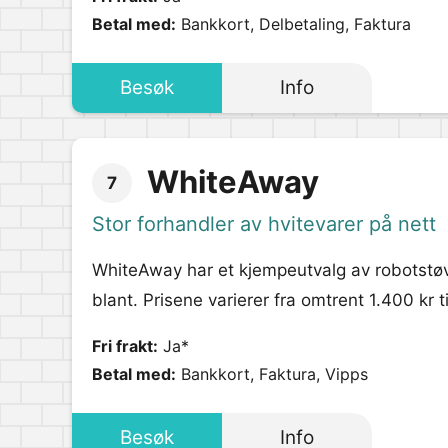
Betal med:
Bankkort, Delbetaling, Faktura
Besøk
Info
WhiteAway
7
Stor forhandler av hvitevarer på nett
WhiteAway har et kjempeutvalg av robotstø
blant. Prisene varierer fra omtrent 1.400 kr 
Fri frakt:
Ja*
Betal med:
Bankkort, Faktura, Vipps
Besøk
Info