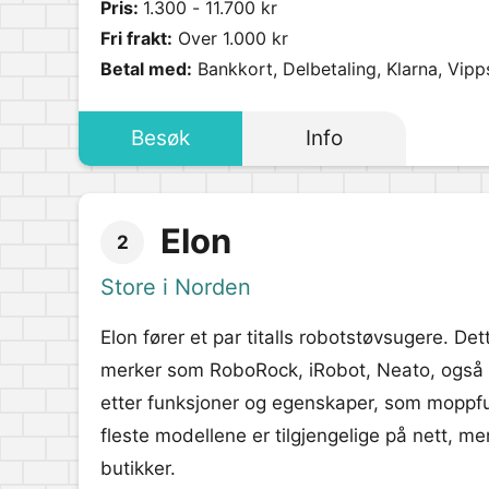
Pris:
1.300 - 11.700 kr
Fri frakt:
Over 1.000 kr
Betal med:
Bankkort, Delbetaling, Klarna, Vipp
Besøk
Info
Elon
2
Store i Norden
Elon fører et par titalls robotstøvsugere. De
merker som RoboRock, iRobot, Neato, også v
etter funksjoner og egenskaper, som moppfu
fleste modellene er tilgjengelige på nett, me
butikker.