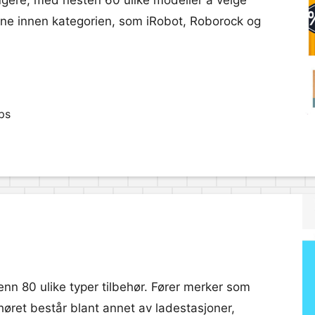
gere, med nesten 60 ulike modeller å velge
ne innen kategorien, som iRobot, Roborock og
ps
nn 80 ulike typer tilbehør. Fører merker som
øret består blant annet av ladestasjoner,