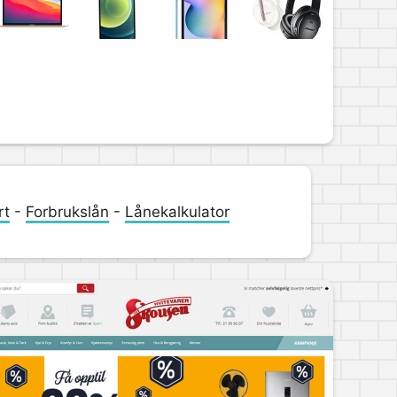
rt
-
Forbrukslån
-
Lånekalkulator