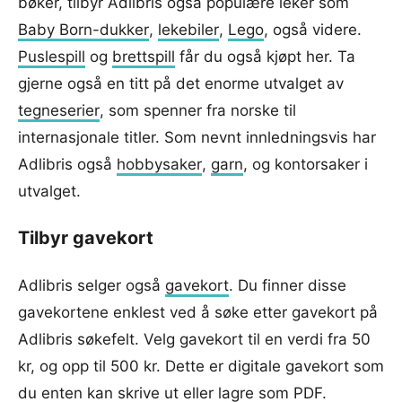
bøker, tilbyr Adlibris også populære leker som
Baby Born-dukker
,
lekebiler
,
Lego
, også videre.
Puslespill
og
brettspill
får du også kjøpt her. Ta
gjerne også en titt på det enorme utvalget av
tegneserier
, som spenner fra norske til
internasjonale titler. Som nevnt innledningsvis har
Adlibris også
hobbysaker
,
garn
, og kontorsaker i
utvalget.
Tilbyr gavekort
Adlibris selger også
gavekort
. Du finner disse
gavekortene enklest ved å søke etter gavekort på
Adlibris søkefelt. Velg gavekort til en verdi fra 50
kr, og opp til 500 kr. Dette er digitale gavekort som
du enten kan skrive ut eller lagre som PDF.