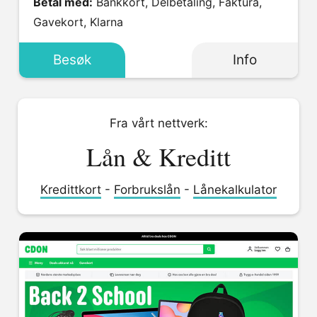
Betal med:
Bankkort, Delbetaling, Faktura,
Gavekort, Klarna
Besøk
Info
Fra vårt nettverk:
Lån & Kreditt
Kredittkort
-
Forbrukslån
-
Lånekalkulator