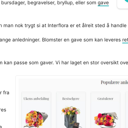
bursdager, begravelser, bryllup, eller som
gave
an nok trygt si at Interflora er et ålreit sted å handle
 mange anledninger. Blomster en gave som kan leveres
re
som kan passe som gaver. Vi har laget en stor oversikt ov
r fra
res
a