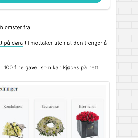
 blomster fra.
tt på døra
til mottaker uten at den trenger å
er 100
fine gaver
som kan kjøpes på nett.