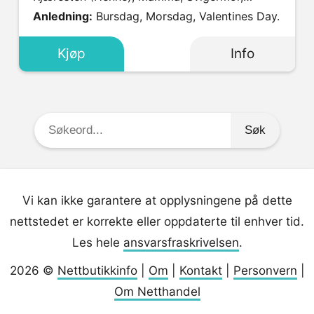
Søster, Tante.
Anledning:
Bursdag, Morsdag, Valentines Day.
Kjøp
Info
Søkeord:
Vi kan ikke garantere at opplysningene på dette
nettstedet er korrekte eller oppdaterte til enhver tid.
Les hele
ansvarsfraskrivelsen
.
2026 ©
Nettbutikkinfo
|
Om
|
Kontakt
|
Personvern
|
Om Netthandel