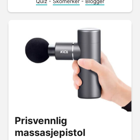
Quiz
-
Skomerker
-
Blogger
Prisvennlig
massasjepistol