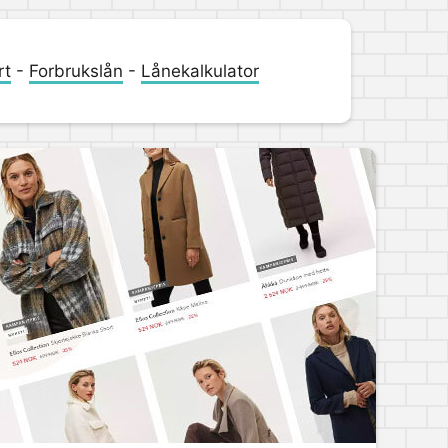
rt
-
Forbrukslån
-
Lånekalkulator