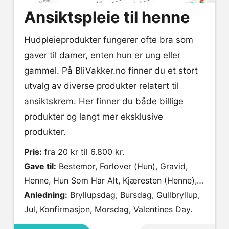
Ansiktspleie til henne
Hudpleieprodukter fungerer ofte bra som
gaver til damer, enten hun er ung eller
gammel. På BliVakker.no finner du et stort
utvalg av diverse produkter relatert til
ansiktskrem. Her finner du både billige
produkter og langt mer eksklusive
produkter.
Pris:
fra 20 kr til 6.800 kr.
Gave til:
Bestemor, Forlover (Hun), Gravid,
Henne, Hun Som Har Alt, Kjæresten (Henne),
Mamma, Svigermor, Søster, Tante, Venninne.
Anledning:
Bryllupsdag, Bursdag, Gullbryllup,
Jul, Konfirmasjon, Morsdag, Valentines Day.