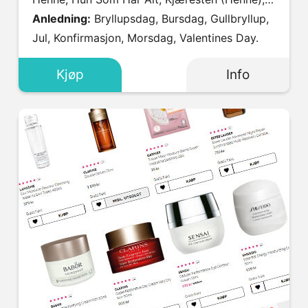
Mamma, Svigermor, Søster, Tante, Venninne.
Anledning:
Bryllupsdag, Bursdag, Gullbryllup,
Jul, Konfirmasjon, Morsdag, Valentines Day.
Kjøp
Info