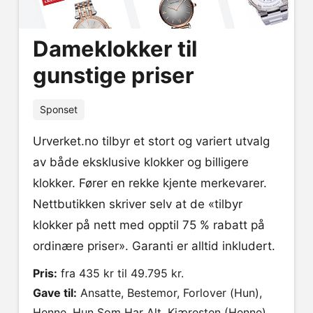
Dameklokker til
gunstige priser
Sponset
Urverket.no tilbyr et stort og variert utvalg
av både eksklusive klokker og billigere
klokker. Fører en rekke kjente merkevarer.
Nettbutikken skriver selv at de «tilbyr
klokker på nett med opptil 75 % rabatt på
ordinære priser». Garanti er alltid inkludert.
Pris:
fra 435 kr til 49.795 kr.
Gave til:
Ansatte, Bestemor, Forlover (Hun),
Henne, Hun Som Har Alt, Kjæresten (Henne),