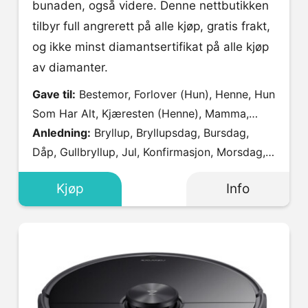
bunaden, også videre. Denne nettbutikken
tilbyr full angrerett på alle kjøp, gratis frakt,
og ikke minst diamantsertifikat på alle kjøp
av diamanter.
Gave til:
Bestemor, Forlover (Hun), Henne, Hun
Som Har Alt, Kjæresten (Henne), Mamma,
Svigermor, Søster, Tante, Venninne.
Anledning:
Bryllup, Bryllupsdag, Bursdag,
Dåp, Gullbryllup, Jul, Konfirmasjon, Morsdag,
Valentines Day.
Kjøp
Info