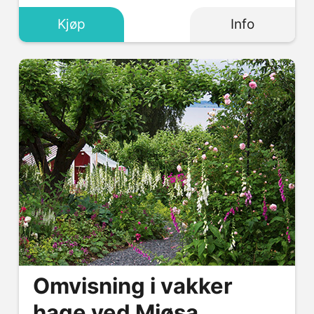
Svigerfar, Svigermor, Søster, Tante, Venninne.
Kjøp
Info
Omvisning i vakker
hage ved Mjøsa