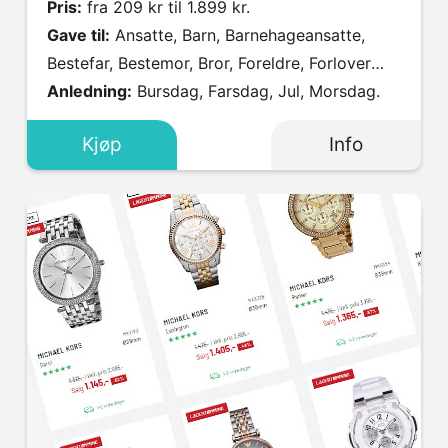
Pris:
fra 209 kr til 1.899 kr.
Gave til:
Ansatte, Barn, Barnehageansatte,
Bestefar, Bestemor, Bror, Foreldre, Forlover
(Han), Forlover (Hun), Gutt, Han, Han Som Har
Anledning:
Bursdag, Farsdag, Jul, Morsdag.
Alt, Henne, Hun Som Har Alt, Hytta, Jente,
Kjøp
Info
Kjæresten (Han), Kjæresten (Henne), Kollega,
Kompis, Lærer, Mamma, Onkel, Pappa,
Student, Svigerfar, Svigermor, Søster, Tante,
Venninne.