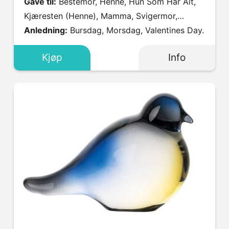
Gave til:
Bestemor, Henne, Hun Som Har Alt,
Kjæresten (Henne), Mamma, Svigermor,
Søster, Tante.
Anledning:
Bursdag, Morsdag, Valentines Day.
Kjøp
Info