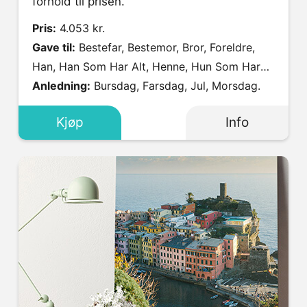
forhold til prisen.
Pris:
4.053 kr.
Gave til:
Bestefar, Bestemor, Bror, Foreldre,
Han, Han Som Har Alt, Henne, Hun Som Har
Alt, Kjæresten (Han), Kjæresten (Henne),
Anledning:
Bursdag, Farsdag, Jul, Morsdag.
Kompis, Mamma, Onkel, Pappa, Svigerfar,
Kjøp
Info
Svigermor, Søster, Tante, Venninne.