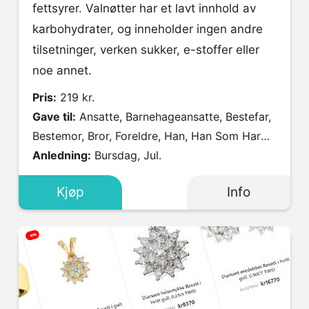
fettsyrer. Valnøtter har et lavt innhold av
karbohydrater, og inneholder ingen andre
tilsetninger, verken sukker, e-stoffer eller
noe annet.
Pris:
219 kr.
Gave til:
Ansatte, Barnehageansatte, Bestefar,
Bestemor, Bror, Foreldre, Han, Han Som Har
Alt, Henne, Hun Som Har Alt, Kjæresten (Han),
Anledning:
Bursdag, Jul.
Kjæresten (Henne), Kollega, Kompis, Mamma,
Kjøp
Info
Onkel, Pappa, Svigerfar, Svigermor, Søster,
Tante, Venninne.