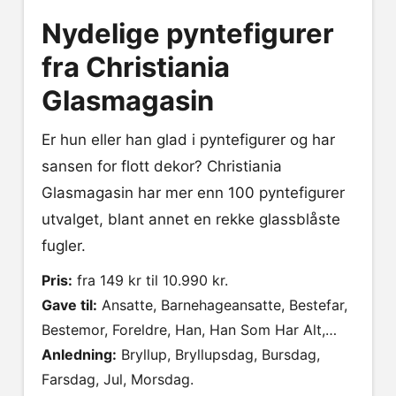
Nydelige pyntefigurer
fra Christiania
Glasmagasin
Er hun eller han glad i pyntefigurer og har
sansen for flott dekor? Christiania
Glasmagasin har mer enn 100 pyntefigurer
utvalget, blant annet en rekke glassblåste
fugler.
Pris:
fra 149 kr til 10.990 kr.
Gave til:
Ansatte, Barnehageansatte, Bestefar,
Bestemor, Foreldre, Han, Han Som Har Alt,
Henne, Hun Som Har Alt, Hytta, Kjæresten
Anledning:
Bryllup, Bryllupsdag, Bursdag,
(Henne), Kollega, Mamma, Onkel, Pappa,
Farsdag, Jul, Morsdag.