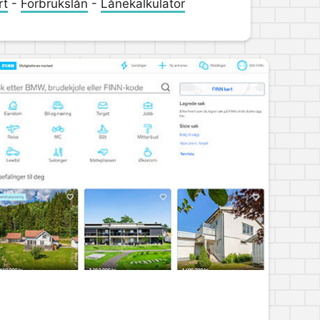
rt
-
Forbrukslån
-
Lånekalkulator