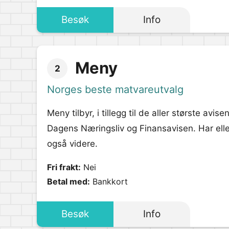
Besøk
Info
Meny
2
Norges beste matvareutvalg
Meny tilbyr, i tillegg til de aller største a
Dagens Næringsliv og Finansavisen. Har el
også videre.
Fri frakt:
Nei
Betal med:
Bankkort
Besøk
Info