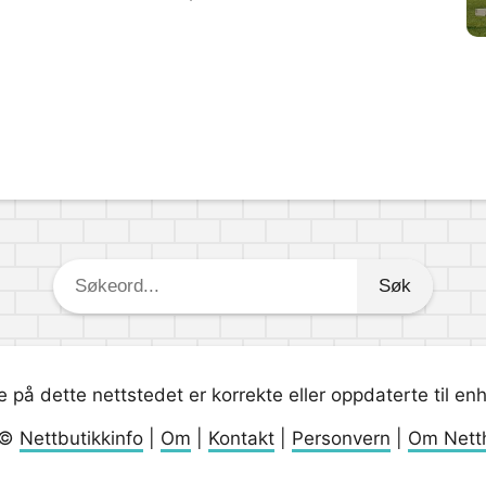
Søkeord:
 på dette nettstedet er korrekte eller oppdaterte til en
 ©
Nettbutikkinfo
|
Om
|
Kontakt
|
Personvern
|
Om Nett