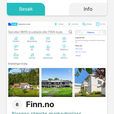
Besøk
Info
Finn.no
6
Norges største markedsplass