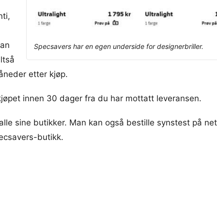
ti,
man
Specsavers har en egen underside for designerbriller.
ltså
neder etter kjøp.
kjøpet innen 30 dager fra du har mottatt leveransen.
i alle sine butikker. Man kan også bestille synstest på 
ecsavers-butikk.