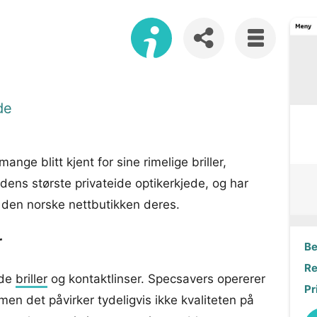
de
nge blitt kjent for sine rimelige briller,
rdens største privateide optikerkjede, og har
å den norske nettbutikken deres.
r
Be
Re
åde
briller
og kontaktlinser. Specsavers opererer
Pr
 men det påvirker tydeligvis ikke kvaliteten på