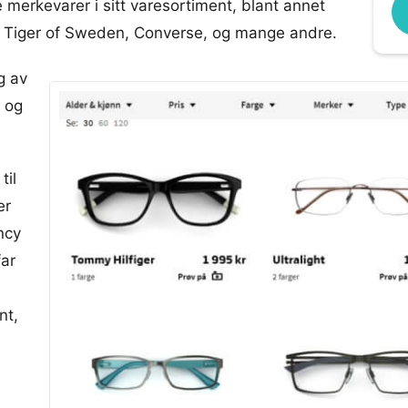
 merkevarer i sitt varesortiment, blant annet
r, Tiger of Sweden, Converse, og mange andre.
g av
y og
til
er
ancy
far
nt,