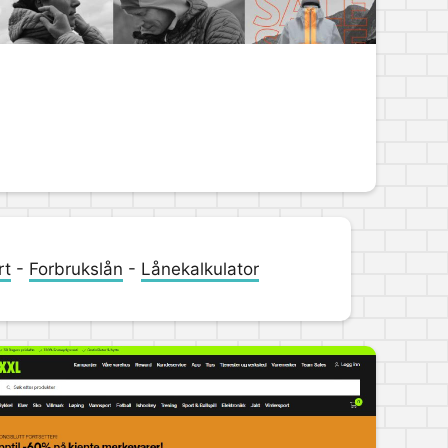
rt
-
Forbrukslån
-
Lånekalkulator