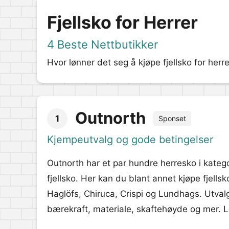
Fjellsko for Herrer
4 Beste Nettbutikker
Hvor lønner det seg å kjøpe fjellsko for herre
Outnorth
1
Sponset
Kjempeutvalg og gode betingelser
Outnorth har et par hundre herresko i kateg
fjellsko. Her kan du blant annet kjøpe fjells
Haglöfs, Chiruca, Crispi og Lundhags. Utvalge
bærekraft, materiale, skaftehøyde og mer. Leg