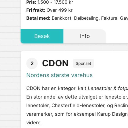
Pris:
1.500 - 17.500 kr
Fri frakt:
Over 499 kr
Betal med:
Bankkort, Delbetaling, Faktura, Ga
Besøk
Info
CDON
2
Sponset
Nordens største varehus
CDON har en kategori kalt
Lenestoler & fotpa
En stor andel av dette utvalget er lenestole
lenestoler, Chesterfield-lenestoler, og Recli
varemerker, som for eksempel Karup Design,
videre.