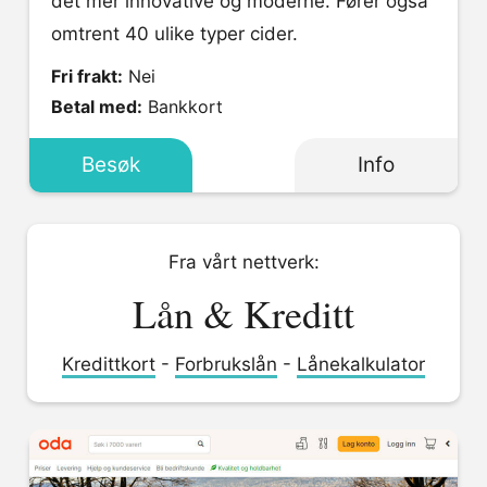
det mer innovative og moderne. Fører også
omtrent 40 ulike typer cider.
Fri frakt:
Nei
Betal med:
Bankkort
Besøk
Info
Fra vårt nettverk:
Lån & Kreditt
Kredittkort
-
Forbrukslån
-
Lånekalkulator