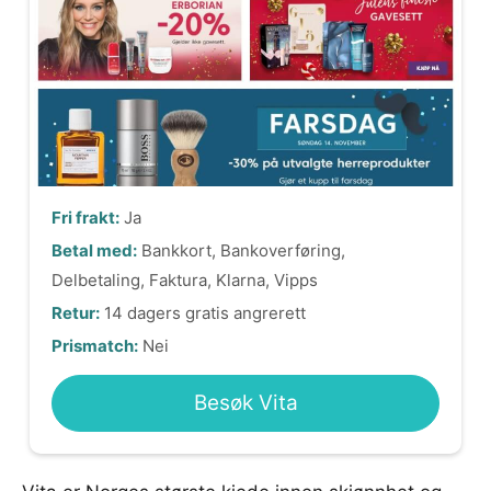
Fri frakt:
Ja
Betal med:
Bankkort, Bankoverføring,
Delbetaling, Faktura, Klarna, Vipps
Retur:
14 dagers gratis angrerett
Prismatch:
Nei
Besøk Vita