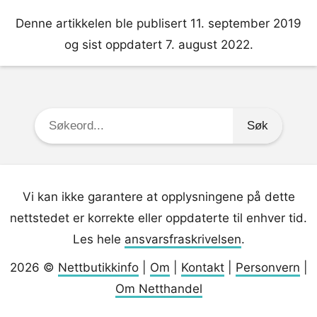
Denne artikkelen ble publisert 11. september 2019
og sist oppdatert 7. august 2022.
Søkeord:
Vi kan ikke garantere at opplysningene på dette
nettstedet er korrekte eller oppdaterte til enhver tid.
Les hele
ansvarsfraskrivelsen
.
2026 ©
Nettbutikkinfo
|
Om
|
Kontakt
|
Personvern
|
Om Netthandel