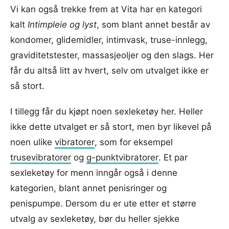
Vi kan også trekke frem at Vita har en kategori
kalt
Intimpleie og lyst
, som blant annet består av
kondomer, glidemidler, intimvask, truse-innlegg,
graviditetstester, massasjeoljer og den slags. Her
får du altså litt av hvert, selv om utvalget ikke er
så stort.
I tillegg får du kjøpt noen sexleketøy her. Heller
ikke dette utvalget er så stort, men byr likevel på
noen ulike
vibratorer
, som for eksempel
trusevibratorer
og
g-punktvibratorer
. Et par
sexleketøy for menn inngår også i denne
kategorien, blant annet penisringer og
penispumpe. Dersom du er ute etter et større
utvalg av sexleketøy, bør du heller sjekke