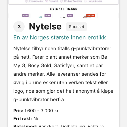
Nytelse
3
Sponset
En av Norges største innen erotikk
Nytelse tilbyr noen titalls g-punktvibratorer
på nett. Fører blant annet merker som Be
My G, Rosy Gold, Satisfyer, samt et par
andre merker. Alle leveranser sendes for
øvrig i brune esker uten verken tekst eller
logo, noe som gjør det helt anonymt å kjøpe
g-punktvibrator herfra.
Pris:
1.600 - 3.000 kr
Fri frakt:
Nei
Betal med:
Bankkort, Delbetaling, Faktura,