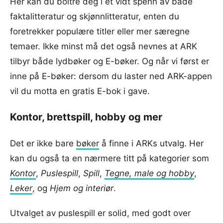
Her kan du boltre deg i et vidt spenn av både
faktalitteratur og skjønnlitteratur, enten du
foretrekker populære titler eller mer særegne
temaer. Ikke minst må det også nevnes at ARK
tilbyr både lydbøker og E-bøker. Og når vi først er
inne på E-bøker: dersom du laster ned ARK-appen
vil du motta en gratis E-bok i gave.
Kontor, brettspill, hobby og mer
Det er ikke bare
bøker
å finne i ARKs utvalg. Her
kan du også ta en nærmere titt på kategorier som
Kontor
,
Puslespill
,
Spill
,
Tegne, male og hobby
,
Leker
, og
Hjem og interiør
.
Utvalget av puslespill er solid, med godt over