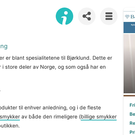
ing
 er blant spesialitetene til Bjørklund. Dette er
 i store deler av Norge, og som også har en
r
Fr
odukter til enhver anledning, og i de fleste
Be
smykker
av både den rimeligere (
billige smykker
Re
butikken.
Pr