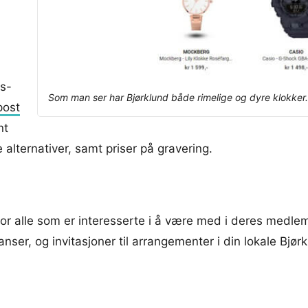
es-
Som man ser har Bjørklund både rimelige og dyre klokker.
post
nt
 alternativer, samt priser på gravering.
 for alle som er interesserte i å være med i deres medlem
ser, og invitasjoner til arrangementer i din lokale Bjør