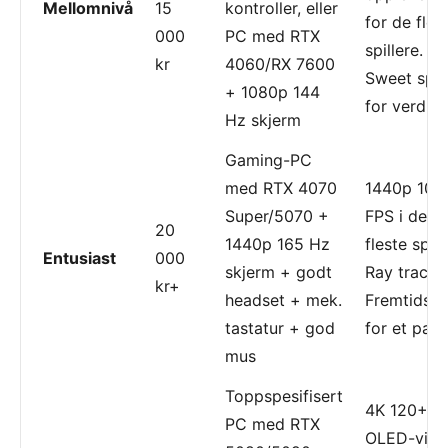
Mellomnivå
15
kontroller, eller
for de fles
000
PC med RTX
spillere.
kr
4060/RX 7600
Sweet spo
+ 1080p 144
for verdi.
Hz skjerm
Gaming-PC
med RTX 4070
1440p 100
Super/5070 +
FPS i de
20
1440p 165 Hz
fleste spill.
Entusiast
000
skjerm + godt
Ray tracing
kr+
headset + mek.
Fremtidssi
tastatur + god
for et par å
mus
Toppspesifisert
4K 120+ F
PC med RTX
OLED-visue