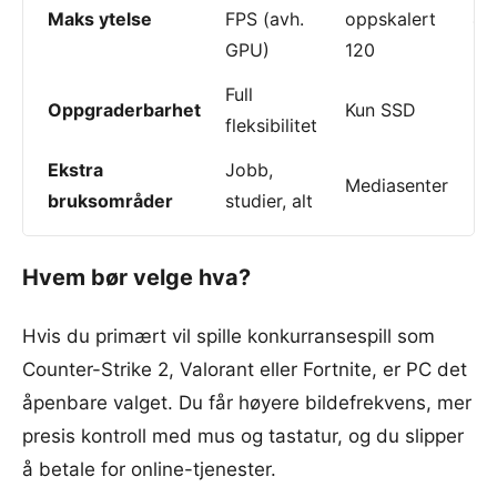
Maks ytelse
FPS (avh.
oppskalert
4K
GPU)
120
Full
Oppgraderbarhet
Kun SSD
Ku
fleksibilitet
Ekstra
Jobb,
Mediasenter
Me
bruksområder
studier, alt
Hvem bør velge hva?
Hvis du primært vil spille konkurransespill som
Counter-Strike 2, Valorant eller Fortnite, er PC det
åpenbare valget. Du får høyere bildefrekvens, mer
presis kontroll med mus og tastatur, og du slipper
å betale for online-tjenester.