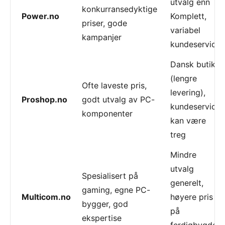
utvalg enn
konkurransedyktige
Power.no
Komplett,
priser, gode
variabel
kampanjer
kundeservice
Dansk butikk
(lengre
Ofte laveste pris,
levering),
Proshop.no
godt utvalg av PC-
kundeservice
komponenter
kan være
treg
Mindre
utvalg
Spesialisert på
generelt,
gaming, egne PC-
Multicom.no
høyere pris
bygger, god
på
ekspertise
ferdigbygde