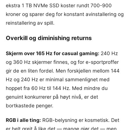
ekstra 1 TB NVMe SSD koster rundt 700-900
kroner og sparer deg for konstant avinstallering og
reinstallering av spill.
Overkill og diminishing returns
Skjerm over 165 Hz for casual gaming:
240 Hz
og 360 Hz skjermer finnes, og for e-sportproffer
gir de en liten fordel. Men forskjellen mellom 144
Hz og 240 Hz er minimal sammenlignet med
hoppet fra 60 Hz til 144 Hz. Med mindre du
genuint konkurrerer på høyt nivå, er det
bortkastede penger.
RGB i alle ting:
RGB-belysning er kosmetisk. Det
er helt greit å like det — mange gjør det — men