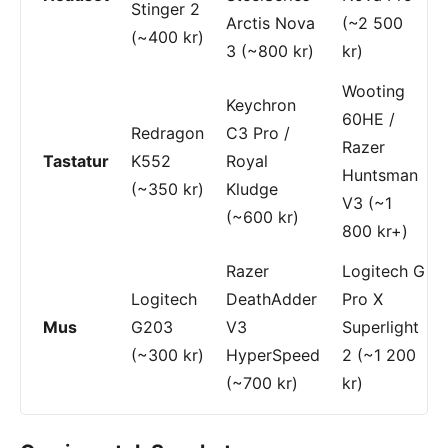
Stinger 2
Arctis Nova
(~2 500
(~400 kr)
3 (~800 kr)
kr)
Wooting
Keychron
60HE /
Redragon
C3 Pro /
Razer
Tastatur
K552
Royal
Huntsman
(~350 kr)
Kludge
V3 (~1
(~600 kr)
800 kr+)
Razer
Logitech G
Logitech
DeathAdder
Pro X
Mus
G203
V3
Superlight
(~300 kr)
HyperSpeed
2 (~1 200
(~700 kr)
kr)