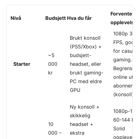
Forventet
Nivå
Budsjett
Hva du får
opplevelse
1080p 30-
Brukt konsoll
FPS, god 
(PS5/Xbox) +
for casual
~5
budsjett-
gaming.
Starter
000
headset, eller
Begrenset
kr
brukt gaming-
online uten
PC med eldre
abonneme
GPU
(konsoll).
Ny konsoll +
1080p-144
skikkelig
60-144 FP
10
headset +
Solid
000 –
ekstra
opplevelse