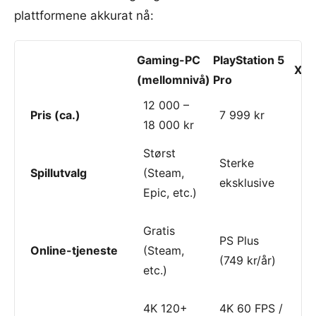
plattformene akkurat nå:
Gaming-PC
PlayStation 5
Xbo
(mellomnivå)
Pro
12 000 –
Pris (ca.)
7 999 kr
5 
18 000 kr
Størst
Sterke
Ga
Spillutvalg
(Steam,
eksklusive
bib
Epic, etc.)
Gratis
Ga
PS Plus
Online-tjeneste
(Steam,
(f
(749 kr/år)
etc.)
kr
4K 120+
4K 60 FPS /