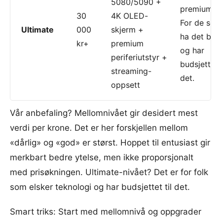
5080/5090 +
premium al
30
4K OLED-
For de som
Ultimate
000
skjerm +
ha det bes
kr+
premium
og har
periferiutstyr +
budsjettet t
streaming-
det.
oppsett
Vår anbefaling? Mellomnivået gir desidert mest
verdi per krone. Det er her forskjellen mellom
«dårlig» og «god» er størst. Hoppet til entusiast gir
merkbart bedre ytelse, men ikke proporsjonalt
med prisøkningen. Ultimate-nivået? Det er for folk
som elsker teknologi og har budsjettet til det.
Smart triks: Start med mellomnivå og oppgrader