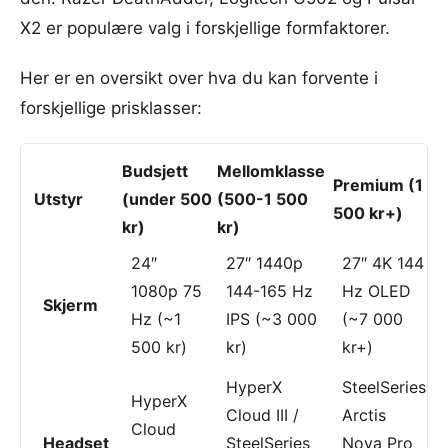
X2 er populære valg i forskjellige formfaktorer.
Her er en oversikt over hva du kan forvente i
forskjellige prisklasser:
Budsjett
Mellomklasse
Premium (1
Utstyr
(under 500
(500-1 500
500 kr+)
kr)
kr)
24″
27″ 1440p
27″ 4K 144
1080p 75
144-165 Hz
Hz OLED
Skjerm
Hz (~1
IPS (~3 000
(~7 000
500 kr)
kr)
kr+)
HyperX
SteelSeries
HyperX
Cloud III /
Arctis
Cloud
Headset
SteelSeries
Nova Pro