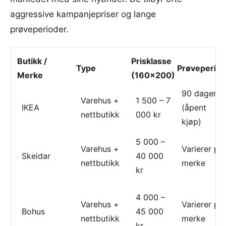
aggressive kampanjepriser og lange
prøveperioder.
Butikk /
Prisklasse
Type
Prøveperio
Merke
(160×200)
90 dager
Varehus +
1 500 – 7
IKEA
(åpent
nettbutikk
000 kr
kjøp)
5 000 –
Varehus +
Varierer pe
Skeidar
40 000
nettbutikk
merke
kr
4 000 –
Varehus +
Varierer pe
Bohus
45 000
nettbutikk
merke
kr