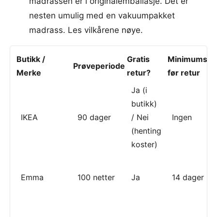
madrassen er i originalemballasje. Det er
nesten umulig med en vakuumpakket
madrass. Les vilkårene nøye.
Butikk /
Gratis
Minimumstid
Prøveperiode
Merke
retur?
før retur
Ja (i
butikk)
IKEA
90 dager
/ Nei
Ingen
(henting
koster)
Emma
100 netter
Ja
14 dager