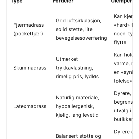
Type
Fordeler
Ulemper
Kan kjenn
God luftsirkulasjon,
Fjærmadrass
«hard» for
solid støtte, lite
(pocketfjær)
noen, tyng
bevegelsesoverføring
flytte
Kan holde
Utmerket
varme, noe
Skummadrass
trykkavlastning,
en «synke
rimelig pris, lydløs
følelse»
Dyrere, ty
Naturlig materiale,
begrenset
Latexmadrass
hypoallergenisk,
utvalg i n
kjølig, lang levetid
butikker
Dyrere enn
Balansert støtte og