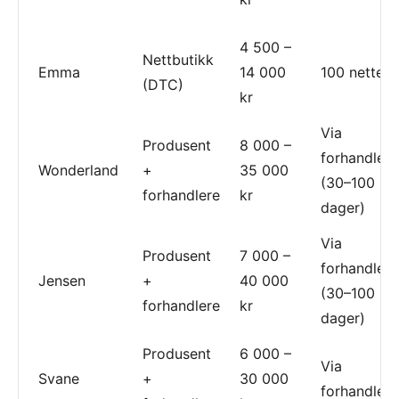
4 500 –
Nettbutikk
Emma
14 000
100 netter
(DTC)
kr
Via
Produsent
8 000 –
forhandler
Wonderland
+
35 000
(30–100
forhandlere
kr
dager)
Via
Produsent
7 000 –
forhandler
Jensen
+
40 000
(30–100
forhandlere
kr
dager)
Produsent
6 000 –
Via
Svane
+
30 000
forhandler