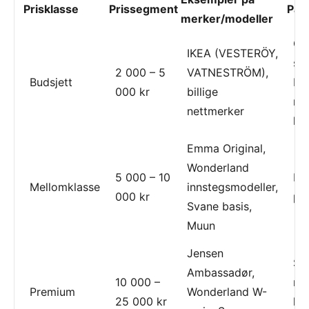
Prisklasse
Prissegment
Pas
merker/modeller
Gj
IKEA (VESTERÖY,
stu
2 000 – 5
VATNESTRÖM),
Budsjett
ba
000 kr
billige
mid
nettmerker
løs
Emma Original,
Wonderland
5 000 – 10
De
Mellomklasse
innstegsmodeller,
000 kr
par
Svane basis,
Muun
Jensen
Sø
Ambassadør,
10 000 –
ry
Premium
Wonderland W-
25 000 kr
lan