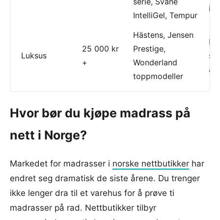
serie, Svane
inv
IntelliGel, Tempur
Hästens, Jensen
En
25 000 kr
Prestige,
Luksus
so
+
Wonderland
ab
toppmodeller
Hvor bør du kjøpe madrass på
nett i Norge?
Markedet for madrasser i
norske nettbutikker
har
endret seg dramatisk de siste årene. Du trenger
ikke lenger dra til et varehus for å prøve ti
madrasser på rad. Nettbutikker tilbyr