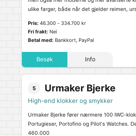
men også mer moderne og mer avanserte klo
ulike farger, både når det gjelder reimen, ur
Pris:
46.300 - 334.700 kr
Fri frakt:
Nei
Betal med:
Bankkort, PayPal
Besøk
Info
Urmaker Bjerke
5
High-end klokker og smykker
Urmaker Bjerke fører nærmere 100 IWC-klokk
Portugieser, Portofino og Pilot's Watches. De
460.000