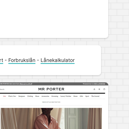
rt
-
Forbrukslån
-
Lånekalkulator