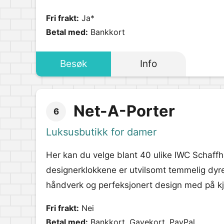
Fri frakt:
Ja*
Betal med:
Bankkort
Besøk
Info
Net-A-Porter
6
Luksusbutikk for damer
Her kan du velge blant 40 ulike IWC Schaffh
designerklokkene er utvilsomt temmelig dyre, 
håndverk og perfeksjonert design med på kjø
Fri frakt:
Nei
Betal med:
Bankkort, Gavekort, PayPal