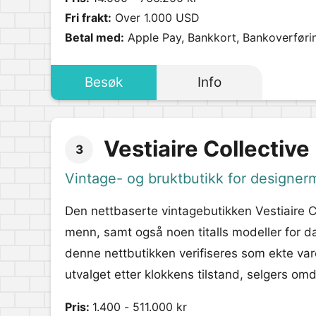
Fri frakt:
Over 1.000 USD
Betal med:
Apple Pay, Bankkort, Bankoverføri
Besøk
Info
Vestiaire Collective
3
Vintage- og bruktbutikk for designer
Den nettbaserte vintagebutikken Vestiaire Co
menn, samt også noen titalls modeller for da
denne nettbutikken verifiseres som ekte vare
utvalget etter klokkens tilstand, selgers om
Pris:
1.400 - 511.000 kr