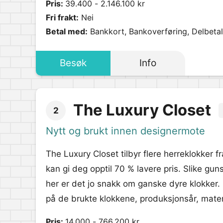
Pris:
39.400 - 2.146.100 kr
Fri frakt:
Nei
Betal med:
Bankkort, Bankoverføring, Delbetali
Besøk
Info
The Luxury Closet
2
Nytt og brukt innen designermote
The Luxury Closet tilbyr flere herreklokker 
kan gi deg opptil 70 % lavere pris. Slike gu
her er det jo snakk om ganske dyre klokker. 
på de brukte klokkene, produksjonsår, materi
Pris:
14.000 - 766.200 kr