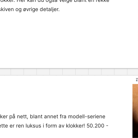
kker. Her kan du også velge blant en rekke
skiven og øvrige detaljer.
er på nett, blant annet fra modell-seriene
tte er ren luksus i form av klokker! 50.200 -