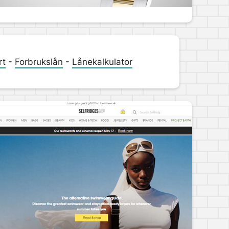
rt
-
Forbrukslån
-
Lånekalkulator