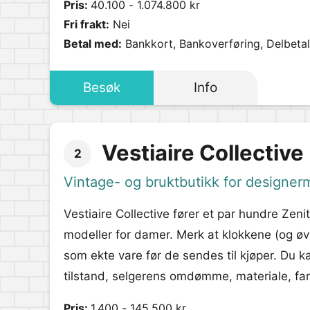
Pris:
40.100 - 1.074.800 kr
Fri frakt:
Nei
Betal med:
Bankkort, Bankoverføring, Delbetali
Besøk
Info
Vestiaire Collective
2
Vintage- og bruktbutikk for designer
Vestiaire Collective fører et par hundre Zeni
modeller for damer. Merk at klokkene (og øvr
som ekte vare før de sendes til kjøper. Du k
tilstand, selgerens omdømme, materiale, far
Pris:
1.400 - 145.500 kr