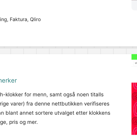
ng, Faktura, Qliro
merker
th-klokker for menn, samt også noen titalls
ige varer) fra denne nettbutikken verifiseres
an blant annet sortere utvalget etter klokkens
ge, pris og mer.