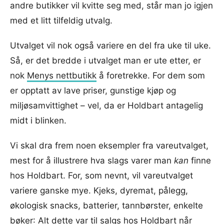
andre butikker vil kvitte seg med, står man jo igjen
med et litt tilfeldig utvalg.
Utvalget vil nok også variere en del fra uke til uke.
Så, er det bredde i utvalget man er ute etter, er
nok
Menys nettbutikk
å foretrekke. For dem som
er opptatt av lave priser, gunstige kjøp og
miljøsamvittighet – vel, da er Holdbart antagelig
midt i blinken.
Vi skal dra frem noen eksempler fra vareutvalget,
mest for å illustrere hva slags varer man
kan
finne
hos Holdbart. For, som nevnt, vil vareutvalget
variere ganske mye. Kjeks, dyremat, pålegg,
økologisk snacks, batterier, tannbørster, enkelte
bøker
: Alt dette var til salgs hos Holdbart når