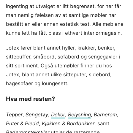
ingenting at utvalget er litt begrenset, for her får
man nemlig følelsen av at samtlige møbler har
bestått en eller annen estetisk test. Alle møblene
kunne lett ha fått plass i ethvert interiørmagasin.
Jotex fører blant annet hyller, krakker, benker,
sittepuffer, småbord, sofabord og sengegavler i
sitt sortiment. Også utemøbler finner du hos
Jotex, blant annet ulike sitteputer, sidebord,
hagesofaer og loungesett.
Hva med resten?
Tepper
,
Sengetøy
,
Dekor
,
Belysning
,
Barnerom
,
Puter & Pledd
,
Kjøkken & Bordbrikker
, samt
Baderomstekstiler
utgjør de resterende