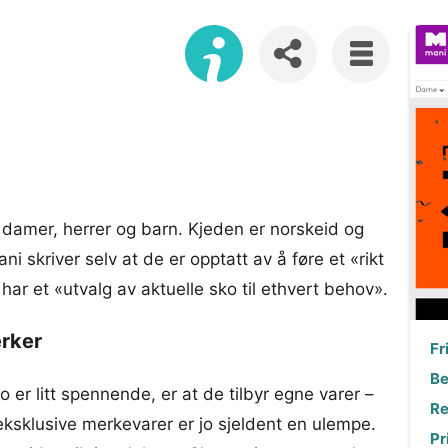
 damer, herrer og barn. Kjeden er norskeid og
 skriver selv at de er opptatt av å føre et «rikt
 har et «utvalg av aktuelle sko til ethvert behov».
erker
Fr
Be
 er litt spennende, er at de tilbyr egne varer –
Re
ksklusive merkevarer er jo sjeldent en ulempe.
Pr