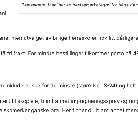
Bestselgere: Mani har en bestselgerkategori for både dame
ani
ene, men utvalget av billige herresko er nok litt dårligere
å fri frakt. For mindre bestillinger tilkommer porto på 49
rn inkluderer sko for de minste (størrelse 18-24) og helt
latert til skopleie, blant annet impregneringsspray og r
v ulike skomerker ganske bra. Her finner du blant annet 