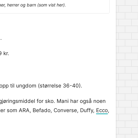
r, herrer og barn (som vist her).
.
 kr.
 opp til ungdom (størrelse 36-40).
engjøringsmiddel for sko. Mani har også noen
merker som ARA, Befado, Converse, Duffy,
Ecco
,