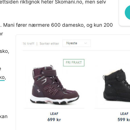
nettsiden riktignok heter Skomani.no, men selv
 grei. Mani fører nærmere 600 damesko, og kun 200
or
ysko,
e
ko
,
 kan