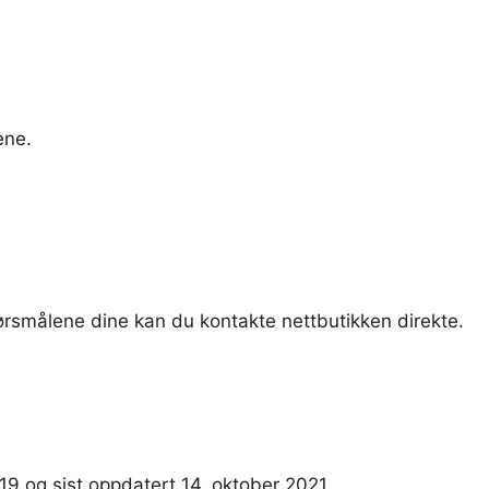
ene.
pørsmålene dine kan du kontakte nettbutikken direkte.
19 og sist oppdatert 14. oktober 2021.