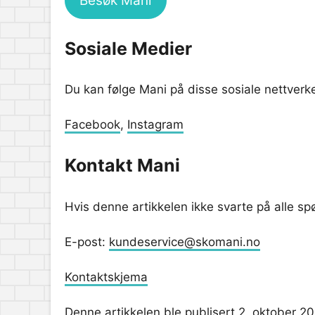
Besøk Mani
Sosiale Medier
Du kan følge Mani på disse sosiale nettverk
Facebook
,
Instagram
Kontakt Mani
Hvis denne artikkelen ikke svarte på alle s
E-post:
kundeservice@skomani.no
Kontaktskjema
Denne artikkelen ble publisert 2. oktober 20