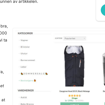
unnen av artikkelen.
 bra,
.000
vi ta
ra,
et
 at