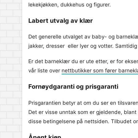
lekekjøkken, dukkehus og figurer.
Labert utvalg av klær
Det generelle utvalget av baby- og barneklær
jakker, dresser eller lyer og votter. Samtidi
Er det barneklær du er ute etter, er for eks
vår liste over
nettbutikker som fører barnek
Fornøydgaranti og prisgaranti
Prisgarantien betyr at om du ser en tilsvare
Det er visse unntak som er gjeldende, blan
disse betingelsene på nettsiden. Tilbudet om p
Åpent kjøp