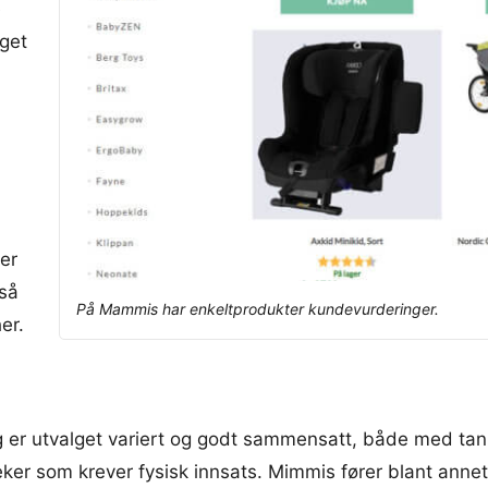
e
lget
er
gså
På Mammis har enkeltprodukter kundevurderinger.
er.
egg er utvalget variert og godt sammensatt, både med tan
er som krever fysisk innsats. Mimmis fører blant annet t