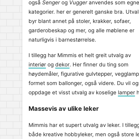
også
Senger
og
Vugger
anvendes som egn
kategorier. her er generelt ganske bra. Utva
byr blant annet på stoler, krakker, sofaer,
garderobeskap og mer, og alle møblene er
naturligvis i barnestørrelse.
I tillegg har Mimmis et helt greit utvalg av
interiør
og
dekor
. Her finner du ting som
høydemåler, figurative gulvtepper, vegglamp
formet som ballonger, også videre. Du vil o
oppdage et visst utvalg av koselige
lamper
h
Massevis av ulike leker
Mimmis har et supert utvalg av leker. I till
både kreative hobbyleker, men også store lek