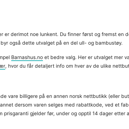
 er derimot noe lunkent. Du finner først og fremst en de
g byr også dette utvalget på en del ull- og bambustøy.
empel
Barnashus.no
et bedre valg. Her er utvalget mer v
lær
, hvor du får detaljert info om hver av de ulike nettbu
nde vare billigere på en annen norsk nettbutikk (eller bu
t annet dersom varen selges med rabattkode, ved et fab
risgaranti gjelder før, under og opptil 14 dager etter at