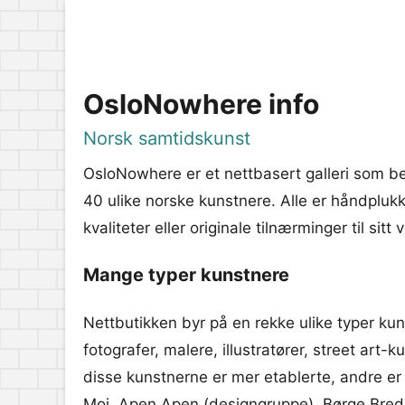
OsloNowhere info
Norsk samtidskunst
OsloNowhere er et nettbasert galleri som be
40 ulike norske kunstnere. Alle er håndpluk
kvaliteter eller originale tilnærminger til sitt v
Mange typer kunstnere
Nettbutikken byr på en rekke ulike typer kun
fotografer, malere, illustratører, street art
disse kunstnerne er mer etablerte, andre e
Moi, Apen Apen (designgruppe), Børge Bred