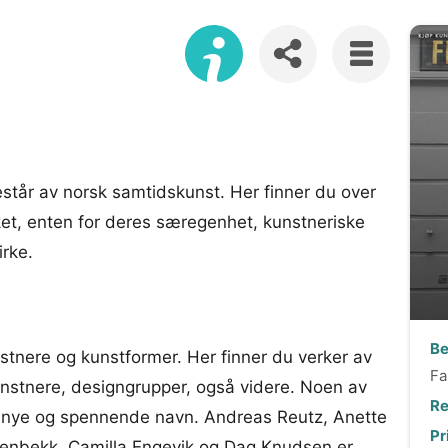
står av norsk samtidskunst. Her finner du over
ket, enten for deres særegenhet, kunstneriske
irke.
Be
stnere og kunstformer. Her finner du verker av
Fa
-kunstnere, designgrupper, også videre. Noen av
Re
r nye og spennende navn. Andreas Reutz, Anette
Pr
enbekk, Camilla Engevik og Dag Knudsen er