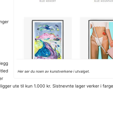
inger
llegg
itled
Her ser du noen av kunstverkene i utvalget.
er
gger ute til kun 1.000 kr. Sistnevnte lager verker i farger