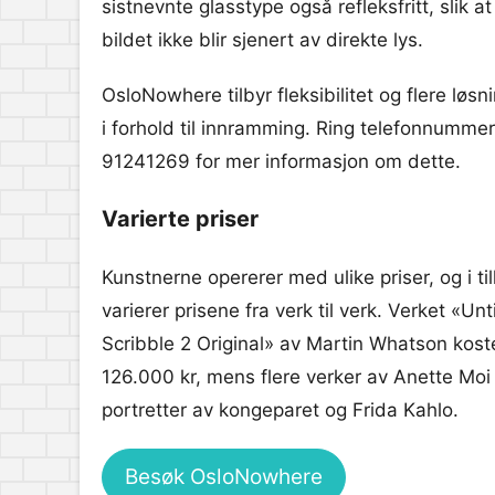
sistnevnte glasstype også refleksfritt, slik at
bildet ikke blir sjenert av direkte lys.
OsloNowhere tilbyr fleksibilitet og flere løsn
i forhold til innramming. Ring telefonnummer
91241269 for mer informasjon om dette.
Varierte priser
Kunstnerne opererer med ulike priser, og i ti
varierer prisene fra verk til verk. Verket «Unt
Scribble 2 Original» av Martin Whatson kost
126.000 kr, mens flere verker av Anette Moi li
portretter av kongeparet og Frida Kahlo.
Besøk OsloNowhere