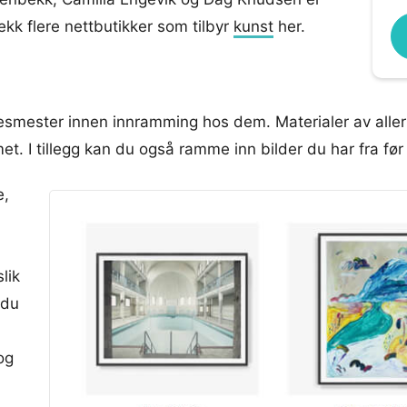
ekk flere nettbutikker som tilbyr
kunst
her.
smester innen innramming hos dem. Materialer av aller 
et. I tillegg kan du også ramme inn bilder du har fra før
e,
lik
 du
og