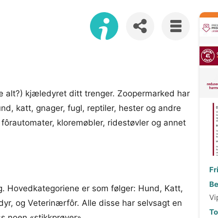
e alt?) kjæledyret ditt trenger. Zoopermarked har
und, katt, gnager, fugl, reptiler, hester og andre
 fôrautomater, kloremøbler, ridestøvler og annet
Fr
Be
. Hovedkategoriene er som følger: Hund, Katt,
Vi
dyr, og Veterinærfôr. Alle disse har selvsagt en
Tol
ss noen «stikkprøver».