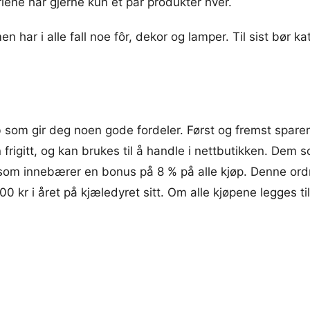
iene har gjerne kun et par produkter hver.
men har i alle fall noe fôr, dekor og lamper. Til sist bør
som gir deg noen gode fordeler. Først og fremst spare
 frigitt, og kan brukes til å handle i nettbutikken. Dem 
oe som innebærer en bonus på 8 % på alle kjøp. Denne or
0.000 kr i året på kjæledyret sitt. Om alle kjøpene legges