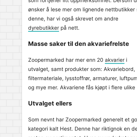
som fortjener litt oppmerksomhet. Dersom 
ønsker å lese mer om lignende nettbutikker
denne, har vi også skrevet om andre
dyrebutikker
på nett.
Masse saker til den akvariefrelste
Zoopermarked har mer enn 20
akvarier
i
utvalget, samt produkter som: Akvariebord,
filtermateriale, lysstoffrør, armaturer, luftpu
og mye mer. Akvariene fås kjøpt i flere ulike p
Utvalget ellers
Som nevnt har Zoopermarked generelt et godt
kategori kalt Hest. Denne har riktignok en de