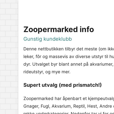
Zoopermarked info
Gunstig kundeklubb
Denne nettbutikken tilbyr det meste (om ikk
leker, fôr og massevis av diverse utstyr til h
dyr. Utvalget byr blant annet på akvariumer,
rideutstyr, og mye mer.
Supert utvalg (med prismatch!)
Zoopermarked har åpenbart et kjempeutvalg
Gnager, Fugl, Akvarium, Reptil, Hest, Andre 
rekke underkategorier. Nedenfor tar vi for o