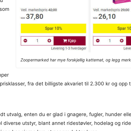
du
 som
Zoopermarked har mye forskjellig kattemat, og legg merke 
mper
risklasser, fra det billigste akvariet til 2.300 kr og opp 
 utvalg, enten du er glad i gnagere, fugler, hunder ell
l diverse utstyr, blant annet ridestøvler, hodelag og ride