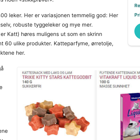
Re
Pr
0 leker. Her er variasjonen temmelig god: Her
 selv, robuste tyggeleker og mye mer.
er Katt) høres muligens ut som en skrinn
t 60 ulike produkter. Katteparfyme, ørretolje,
uktene her.
gå
e
iene