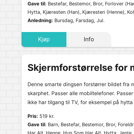
Gave til:
Bestefar, Bestemor, Bror, Forlover (H
Hytta, Kjæresten (Han), Kjæresten (Henne), Ko
Svigermor, Søster, Tante, Venninne.
Anledning:
Bursdag, Farsdag, Jul.
Kjøp
Info
Skjermforstørrelse for 
Denne smarte dingsen forstørrer bildet fra 
skarphet. Passer alle mobiltelefoner. Passer
ikke har tilgang til TV, for eksempel på hytta 
Pris:
519 kr.
Gave til:
Barn, Bestefar, Bestemor, Bror, Foreld
Har Alt, Henne, Hun Som Har Alt, Hytta, Jente