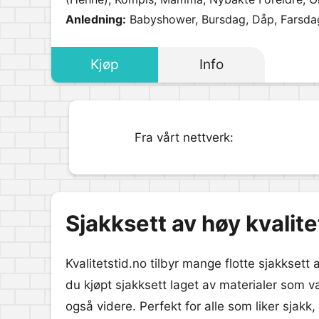
Venninne.
Anledning:
Babyshower, Bursdag, Dåp, Farsdag
Kjøp
Info
Fra vårt nettverk:
Sjakksett av høy kvalite
Kvalitetstid.no tilbyr mange flotte sjakksett a
du kjøpt sjakksett laget av materialer som va
også videre. Perfekt for alle som liker sjakk