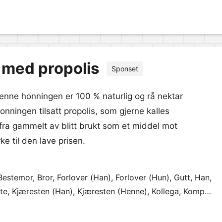
 med propolis
Sponset
Denne honningen er 100 % naturlig og rå nektar
 honningen tilsatt propolis, som gjerne kalles
fra gammelt av blitt brukt som et middel mot
e til den lave prisen.
estemor, Bror, Forlover (Han), Forlover (Hun), Gutt, Han,
e, Kjæresten (Han), Kjæresten (Henne), Kollega, Kompis,
r, Svigermor, Søster, Tante, Venninne.