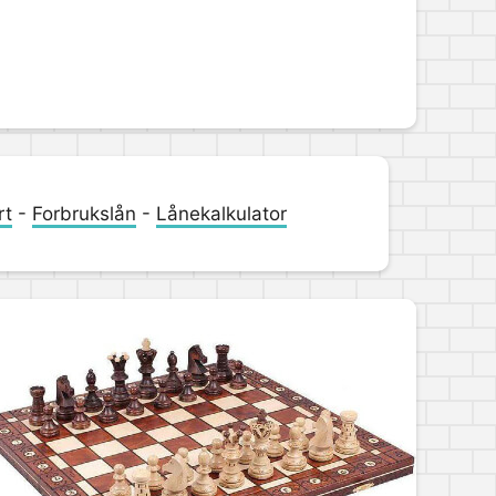
rt
-
Forbrukslån
-
Lånekalkulator