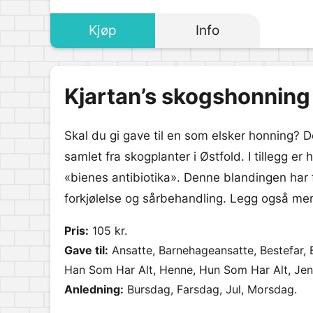
Kjøp
Info
Kjartan’s skogshonning
Skal du gi gave til en som elsker honning? 
samlet fra skogplanter i Østfold. I tillegg er
«bienes antibiotika». Denne blandingen har 
forkjølelse og sårbehandling. Legg også merk
Pris:
105 kr.
Gave til:
Ansatte, Barnehageansatte, Bestefar, B
Han Som Har Alt, Henne, Hun Som Har Alt, Jent
Lærer, Mamma, Onkel, Pappa, Student, Svigerfa
Anledning:
Bursdag, Farsdag, Jul, Morsdag.