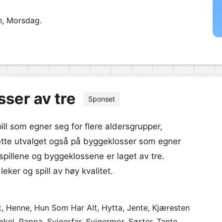
n, Morsdag.
sser av tre
Sponset
pill som egner seg for flere aldersgrupper,
 dette utvalget også på byggeklosser som egner
spillene og byggeklossene er laget av tre.
eker og spill av høy kvalitet.
t, Henne, Hun Som Har Alt, Hytta, Jente, Kjæresten
el, Pappa, Svigerfar, Svigermor, Søster, Tante,