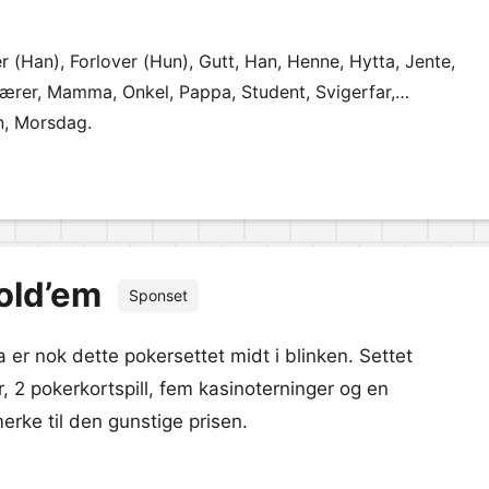
r (Han), Forlover (Hun), Gutt, Han, Henne, Hytta, Jente,
ærer, Mamma, Onkel, Pappa, Student, Svigerfar,
n, Morsdag.
old’em
Sponset
a er nok dette pokersettet midt i blinken. Settet
r, 2 pokerkortspill, fem kasinoterninger og en
erke til den gunstige prisen.