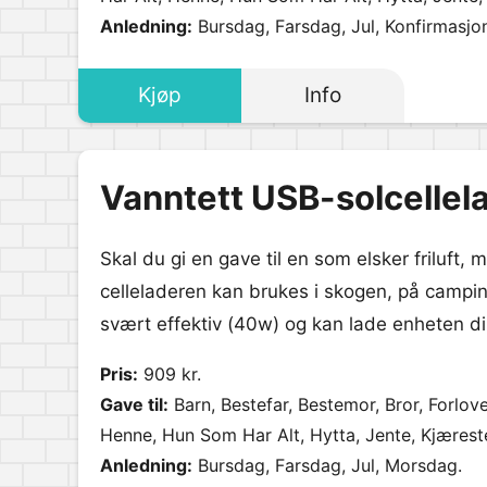
Onkel, Pappa, Student, Svigerfar, Svigermor, Sø
Anledning:
Bursdag, Farsdag, Jul, Konfirmasjo
Kjøp
Info
Vanntett USB-solcellel
Skal du gi en gave til en som elsker friluft
celleladeren kan brukes i skogen, på camping
svært effektiv (40w) og kan lade enheten dir
Pris:
909 kr.
Gave til:
Barn, Bestefar, Bestemor, Bror, Forlov
Henne, Hun Som Har Alt, Hytta, Jente, Kjæres
Pappa, Svigerfar, Svigermor, Søster, Tante, Tur
Anledning:
Bursdag, Farsdag, Jul, Morsdag.