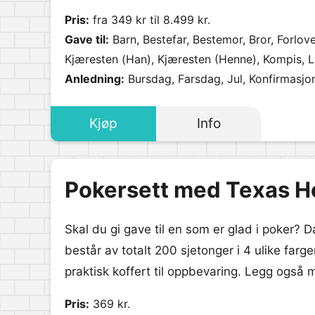
Pris:
fra 349 kr til 8.499 kr.
Gave til:
Barn, Bestefar, Bestemor, Bror, Forlove
Kjæresten (Han), Kjæresten (Henne), Kompis, L
Svigermor, Søster, Tante, Venninne.
Anledning:
Bursdag, Farsdag, Jul, Konfirmasjo
Kjøp
Info
Pokersett med Texas H
Skal du gi gave til en som er glad i poker? D
består av totalt 200 sjetonger i 4 ulike farge
praktisk koffert til oppbevaring. Legg også m
Pris:
369 kr.