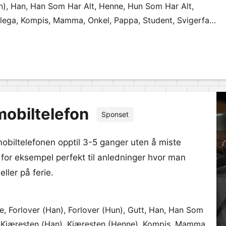
an), Han, Han Som Har Alt, Henne, Hun Som Har Alt,
llega, Kompis, Mamma, Onkel, Pappa, Student, Svigerfar,
mobiltelefon
Sponset
mobiltelefonen opptil 3-5 ganger uten å miste
 for eksempel perfekt til anledninger hvor man
eller på ferie.
re, Forlover (Han), Forlover (Hun), Gutt, Han, Han Som
, Kjæresten (Han), Kjæresten (Henne), Kompis, Mamma,