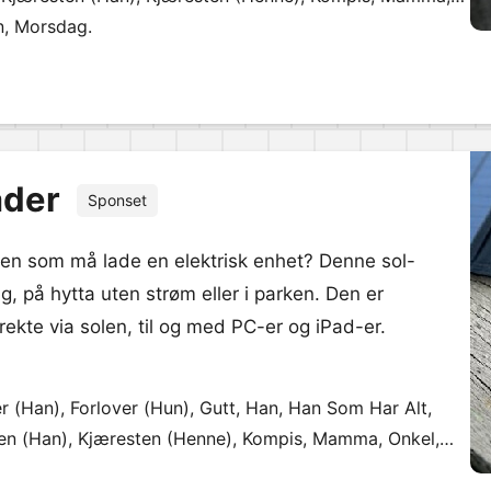
ster, Tante, Venninne.
n, Morsdag.
ader
Sponset
, men som må lade en elektrisk enhet? Denne sol-
, på hytta uten strøm eller i parken. Den er
ekte via solen, til og med PC-er og iPad-er.
er (Han), Forlover (Hun), Gutt, Han, Han Som Har Alt,
ten (Han), Kjæresten (Henne), Kompis, Mamma, Onkel,
glad, Venninne.