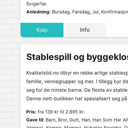
Svigerfar.
Anledning:
Bursdag, Farsdag, Jul, Konfirmasjo
Kjøp
Info
Stablespill og byggeklo
Kvalitetstid.no tilbyr en rekke artige stables
familie, vennegrupper og mer. I tillegg byr
seg for de minste barna. De fleste av stable
Denne nett-butikken har spesialisert seg på l
Pris:
fra 139 kr til 2.895 kr.
Gave til:
Barn, Bror, Gutt, Han, Han Som Har Al
(Henne), Kompis, Mamma, Nybakte Foreldre, Onk