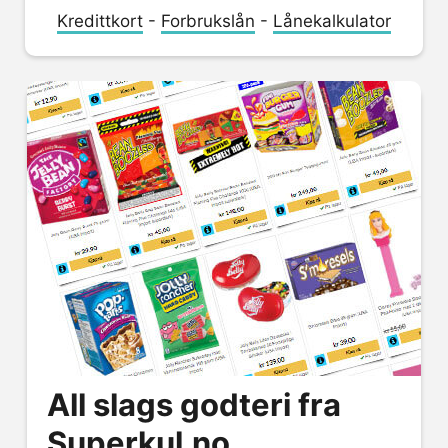
Kredittkort
-
Forbrukslån
-
Lånekalkulator
All slags godteri fra
Superkul.no