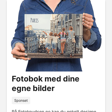
Fotobok med dine
egne bilder
Sponset
På Fotoknudsen.no kan du enkelt designe