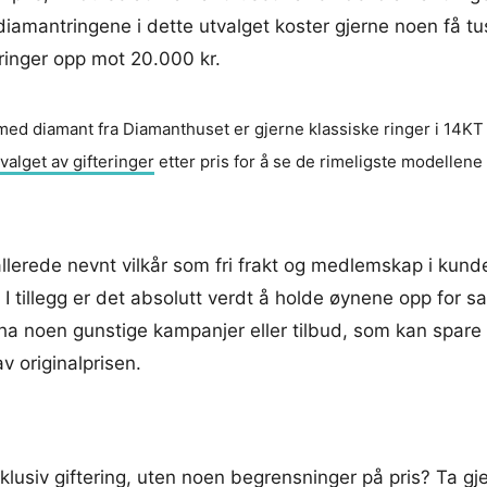
diamantringene i dette utvalget koster gjerne noen få tu
ringer opp mot 20.000 kr.
 med diamant fra Diamanthuset er gjerne klassiske ringer i 14KT 
valget av gifteringer
etter pris for å se de rimeligste modellene
 allerede nevnt vilkår som fri frakt og medlemskap i kun
 I tillegg er det absolutt verdt å holde øynene opp for sa
ha noen gunstige kampanjer eller tilbud, som kan spare
v originalprisen.
sklusiv giftering, uten noen begrensninger på pris? Ta gje