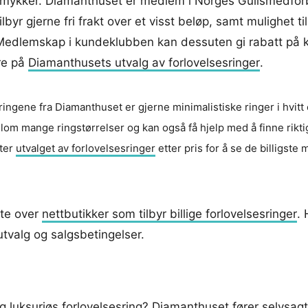
smykker. Diamanthuset er medlem i Norges Gullsmedfor
yr gjerne fri frakt over et visst beløp, samt mulighet til
 Medlemskap i kundeklubben kan dessuten gi rabatt på k
re på
Diamanthusets utvalg av forlovelsesringer
.
ingene fra Diamanthuset er gjerne minimalistiske ringer i hvitt e
llom mange ringstørrelser og kan også få hjelp med å finne rikti
rter
utvalget av forlovelsesringer
etter pris for å se de billigste
ste over
nettbutikker som tilbyr billige forlovelsesringer
.
utvalg og salgsbetingelser.
 og luksuriøs forlovelsesring? Diamanthuset fører selvsag