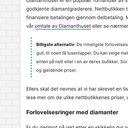
Diamanthuset er en populær forhandler av 
godkjente diamantgraderere. Nettbutikken tilb
finansiere betalingen gjennom delbetaling.
vår
omtale av Diamanthuset
eller se nærme
Billigste alternativ:
De rimeligste forlovelsesr
gull, til noen få tusenlapper. Du kan velge me
enten på nett eller i en av deres butikker. So
og gjeldende priser.
Ellers skal det nevnes at vi har skrevet en li
lese mer om de ulike nettbutikkenes priser, 
Forlovelsesringer med diamanter
Er du derimot på jakt etter en skikkelig dyr