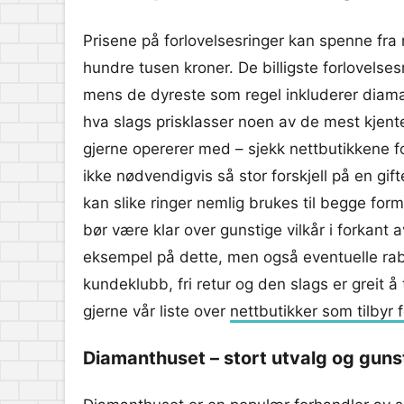
Prisene på forlovelsesringer kan spenne fra n
hundre tusen kroner. De billigste forlovelses
mens de dyreste som regel inkluderer diaman
hva slags prisklasser noen av de mest kjen
gjerne opererer med – sjekk nettbutikkene fo
ikke nødvendigvis så stor forskjell på en gift
kan slike ringer nemlig brukes til begge fo
bør være klar over gunstige vilkår i forkant av
eksempel på dette, men også eventuelle ra
kundeklubb, fri retur og den slags er greit å
gjerne vår liste over
nettbutikker som tilbyr 
Diamanthuset – stort utvalg og gunst