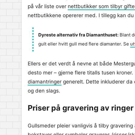
på vår liste over
nettbutikker som tilbyr gifte
nettbutikkene opererer med. I tillegg kan du
Dyreste alternativ fra Diamanthuset:
Blant d
gult eller hvitt gull med flere diamanter. Se
ut
Ellers er det verdt å nevne at både Mesterg
desto mer – gjerne flere titalls tusen kroner. 
diamantringer
generelt. Dette inkluderer da 
og den slags.
Priser på gravering av ringer
Gullsmeder pleier vanligvis å tilby graverin
bokstaver eller symboler graveres (risses/skj