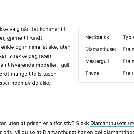
ekke valg når det kommer til
Nettbutikk
Typi
er, gjerne til rundt
 enkle og minimalistiske, uten
Diamanthuset
Fra 
 kan strekke deg noen
Mestergull
Fra n
en tilsvarende modeller i gull.
Thune
Fra r
verdt mange titalls tusen
asser noen av de ulike
r, uten at prisen er altfor stiv? Sjekk
Diamanthusets ut
r pris, vil du se at Diamanthuset har en del diamantring