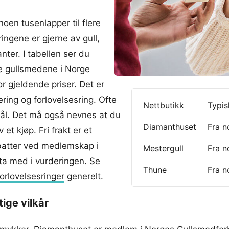
oen tusenlapper til flere
ringene er gjerne av gull,
ter. I tabellen ser du
te gullsmedene i Norge
r gjeldende priser. Det er
ering og forlovelsesring. Ofte
Nettbutikk
Typis
rmål. Det må også nevnes at du
Diamanthuset
Fra n
 et kjøp. Fri frakt er et
batter ved medlemskap i
Mestergull
Fra n
 ta med i vurderingen. Se
Thune
Fra n
forlovelsesringer
generelt.
ige vilkår