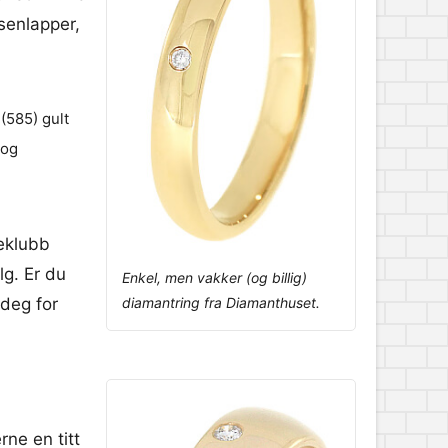
senlapper,
(585) gult
 og
deklubb
lg. Er du
Enkel, men vakker (og billig)
 deg for
diamantring fra Diamanthuset.
rne en titt