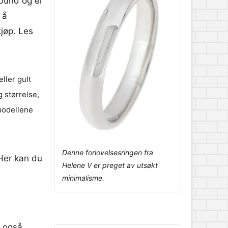
bund og er
 å
jøp. Les
ller gult
g størrelse,
 modellene
Denne forlovelsesringen fra
 Her kan du
Helene V er preget av utsøkt
minimalisme.
t også