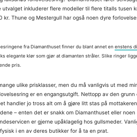
valget inkluderer flere modeller til flere titalls tusen k
 kr. Thune og Mestergull har også noen dyre forlovelses
sesringene fra Diamanthuset finner du blant annet en
enstens di
ks elegante klør som gjør at diamanten stråler. Slike ringer ligg
ende pris.
mange ulike prisklasser, men du må vanligvis ut med mi
rlovelsesring er en engangsutgift. Nettopp av den grunn 
et handler jo tross alt om å gjøre litt stas på mottakeren
edene – enten det er snakk om Diamanthuset eller noen
ndeservicen er gjerne upåklagelig hos gullsmeder. Vanli
sisk i en av deres butikker for å ta en prat.