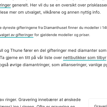
ringer
generelt. Her vil du se en oversikt over prisklasse
 lese mer om utvalget, vilkårene og annen nyttig info.
e dyreste gifteringene fra Diamanthuset finner du modeller i 1
valget av gifteringer
for gjeldende modeller og priser.
ull og Thune fører en del gifteringer med diamanter som
Ta gjerne en titt på vår liste over
nettbutikker som tilbyr
også øvrige diamantringer, som allianseringer, vanlige p
g av ringer. Gravering innebærer at ønskede
Graver
æres) inn i ringen. Ofte er gravering en