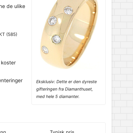
ne de ulike
4KT (585)
 koster
ynteringer
Eksklusiv: Dette er den dyreste
gifteringen fra Diamanthuset,
med hele 5 diamanter.
ing
Typisk pris