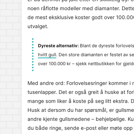
noen råflotte modeller med diamanter. Dette ut
de mest eksklusive koster godt over 100.000
utvalget.
Dyreste alternativ:
Blant de dyreste forlovel
hvitt gull
. Den store diamanten er festet av se
over 100.000 kr – sjekk nettbutikken for gjeld
Med andre ord: Forlovelsesringer kommer i 
tusenlapper. Det er også greit å huske at fo
mange som liker å koste på seg litt ekstra. D
Husk at dersom du har spørsmål, er gullsm
andre kjente gullsmedene – behjelpelige. Ku
du både ringe, sende e-post eller møte opp fy