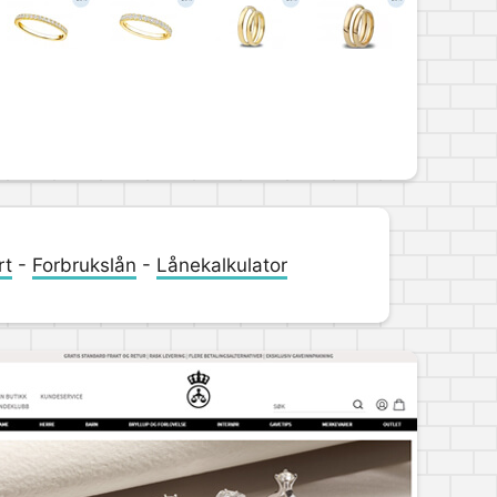
rt
-
Forbrukslån
-
Lånekalkulator