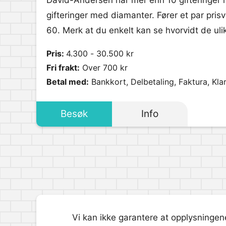
David-Andersen har mer enn 10 gifteringer i u
gifteringer med diamanter. Fører et par prisve
60. Merk at du enkelt kan se hvorvidt de ulik
Pris:
4.300 - 30.500 kr
Fri frakt:
Over 700 kr
Betal med:
Bankkort, Delbetaling, Faktura, Kla
Besøk
Info
Vi kan ikke garantere at opplysningene