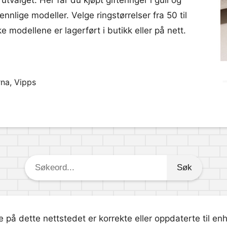
tvalget. Her får du kjøpt gifteringer i gull og
nnlige modeller. Velge ringstørrelser fra 50 til
e modellene er lagerført i butikk eller på nett.
rna, Vipps
Søkeord:
 på dette nettstedet er korrekte eller oppdaterte til en