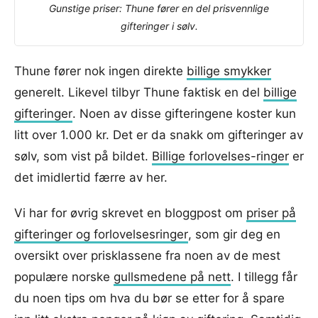
Gunstige priser: Thune fører en del prisvennlige
gifteringer i sølv.
Thune fører nok ingen direkte
billige smykker
generelt. Likevel tilbyr Thune faktisk en del
billige
gifteringer
. Noen av disse gifteringene koster kun
litt over 1.000 kr. Det er da snakk om gifteringer av
sølv, som vist på bildet.
Billige forlovelses-ringer
er
det imidlertid færre av her.
Vi har for øvrig skrevet en bloggpost om
priser på
gifteringer og forlovelsesringer
, som gir deg en
oversikt over prisklassene fra noen av de mest
populære norske
gullsmedene på nett
. I tillegg får
du noen tips om hva du bør se etter for å spare