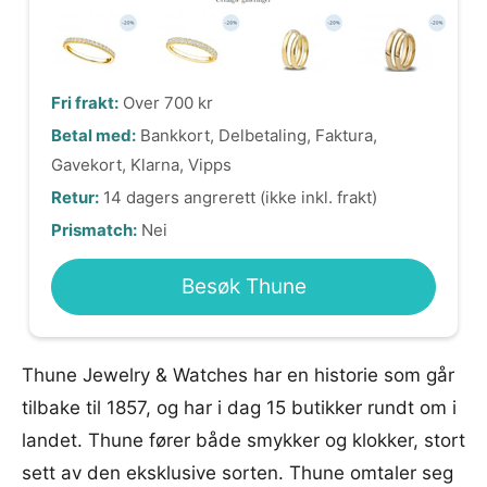
Fri frakt:
Over 700 kr
Betal med:
Bankkort, Delbetaling, Faktura,
Gavekort, Klarna, Vipps
Retur:
14 dagers angrerett (ikke inkl. frakt)
Prismatch:
Nei
Besøk Thune
Thune Jewelry & Watches har en historie som går
tilbake til 1857, og har i dag 15 butikker rundt om i
landet. Thune fører både smykker og klokker, stort
sett av den eksklusive sorten. Thune omtaler seg