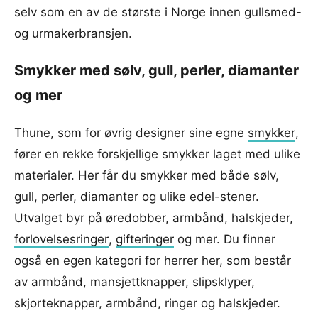
selv som en av de største i Norge innen gullsmed-
og urmakerbransjen.
Smykker med sølv, gull, perler, diamanter
og mer
Thune, som for øvrig designer sine egne
smykker
,
fører en rekke forskjellige smykker laget med ulike
materialer. Her får du smykker med både sølv,
gull, perler, diamanter og ulike edel-stener.
Utvalget byr på øredobber, armbånd, halskjeder,
forlovelsesringer
,
gifteringer
og mer. Du finner
også en egen kategori for herrer her, som består
av armbånd, mansjettknapper, slipsklyper,
skjorteknapper, armbånd, ringer og halskjeder.