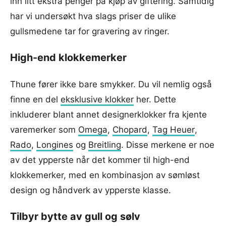
inn litt ekstra penger på kjøp av giftering. Samtidig
har vi undersøkt hva slags priser de ulike
gullsmedene tar for gravering av ringer.
High-end klokkemerker
Thune fører ikke bare smykker. Du vil nemlig også
finne en del
eksklusive klokker
her. Dette
inkluderer blant annet designerklokker fra kjente
varemerker som
Omega
,
Chopard
,
Tag Heuer
,
Rado
,
Longines
og
Breitling
. Disse merkene er noe
av det ypperste når det kommer til high-end
klokkemerker, med en kombinasjon av sømløst
design og håndverk av ypperste klasse.
Tilbyr bytte av gull og sølv