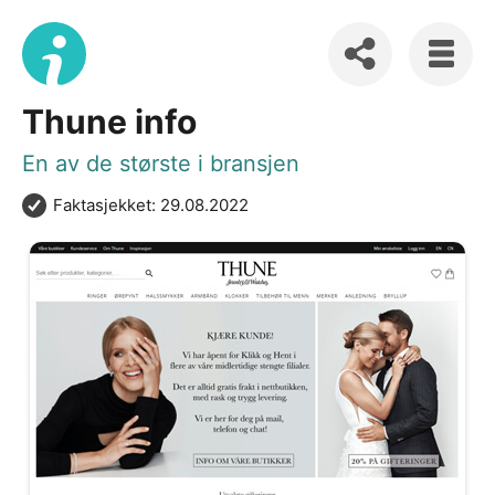
Thune info
En av de største i bransjen
Faktasjekket: 29.08.2022