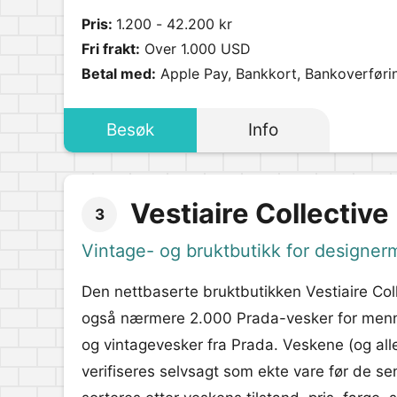
Pris:
1.200 - 42.200 kr
Fri frakt:
Over 1.000 USD
Betal med:
Apple Pay, Bankkort, Bankoverføri
Besøk
Info
Vestiaire Collective
3
Vintage- og bruktbutikk for designer
Den nettbaserte bruktbutikken Vestiaire Col
også nærmere 2.000 Prada-vesker for menn i 
og vintagevesker fra Prada. Veskene (og all
verifiseres selvsagt som ekte vare før de sen