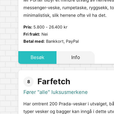
Mr Porter tilbyr et mindre utvalg av herreve
messenger-veske, rumpetaske, ryggsekk, to
minimalistisk, slik herrene ofte vil ha det.
Pris:
5.800 - 26.400 kr
Fri frakt:
Nei
Betal med:
Bankkort, PayPal
Besøk
Info
Farfetch
8
Fører "alle" luksusmerkene
Har omtrent 200 Prada-vesker i utvalget, 
typer vesker og bagger kan inngå i dette utv