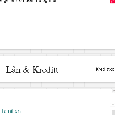
e, selgerens omdømme og mer.
Lån & Kreditt
Kredittko
 familien