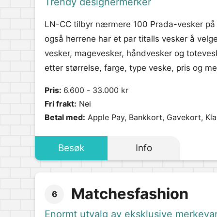
Trendy designermerker
LN-CC tilbyr nærmere 100 Prada-vesker på n
også herrene har et par titalls vesker å velg
vesker, magevesker, håndvesker og toteveske
etter størrelse, farge, type veske, pris og me
Pris:
6.600 - 33.000 kr
Fri frakt:
Nei
Betal med:
Apple Pay, Bankkort, Gavekort, Kl
Besøk
Info
Matchesfashion
6
Enormt utvalg av eksklusive merkeva