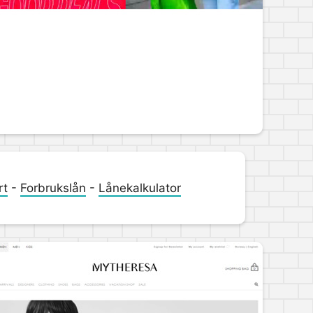
rt
-
Forbrukslån
-
Lånekalkulator