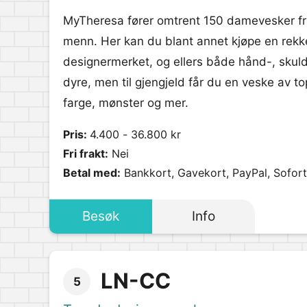
MyTheresa fører omtrent 150 damevesker fra
menn. Her kan du blant annet kjøpe en rekke
designermerket, og ellers både hånd-, skuld
dyre, men til gjengjeld får du en veske av top
farge, mønster og mer.
Pris:
4.400 - 36.800 kr
Fri frakt:
Nei
Betal med:
Bankkort, Gavekort, PayPal, Sofort
Besøk
Info
LN-CC
5