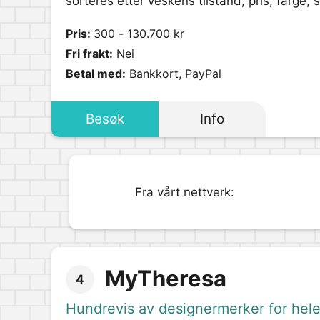
sorteres etter veskens tilstand, pris, farg
Pris:
300 - 130.700 kr
Fri frakt:
Nei
Betal med:
Bankkort, PayPal
Besøk
Info
Fra vårt nettverk:
MyTheresa
4
Hundrevis av designermerker for hele