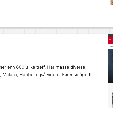
r mer enn 600 ulike treff. Har masse diverse
d, Malaco, Haribo, også videre. Fører smågodt,