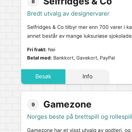
Selfridges & Co
8
Bredt utvalg av designervarer
Selfridges & Co tilbyr mer enn 700 varer i k
annet består av mange luksuriøse sjokolader i
Fri frakt:
Nei
Betal med:
Bankkort, Gavekort, PayPal
Besøk
Info
Gamezone
9
Norges beste på brettspill og rollespil
Gamezone har et visst utvalg av godteri, og