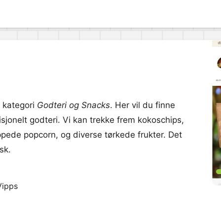
in kategori
Godteri og Snacks
. Her vil du finne
disjonelt godteri. Vi kan trekke frem kokoschips,
ede popcorn, og diverse tørkede frukter. Det
sk.
Vipps