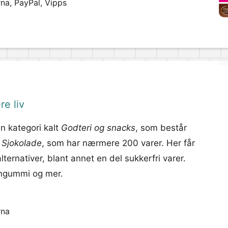
rna, PayPal, Vipps
re liv
n kategori kalt
Godteri og snacks
, som består
n
Sjokolade
, som har nærmere 200 varer. Her får
ternativer, blant annet en del sukkerfri varer.
 vingummi og mer.
rna