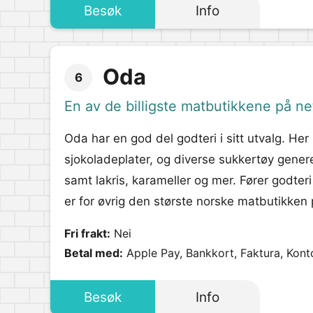
Besøk
Info
Oda
6
En av de billigste matbutikkene på ne
Oda har en god del godteri i sitt utvalg. Her
sjokoladeplater, og diverse sukkertøy generelt
samt lakris, karameller og mer. Fører godter
er for øvrig den største norske matbutikken på
Fri frakt:
Nei
Betal med:
Apple Pay, Bankkort, Faktura, Kont
Besøk
Info