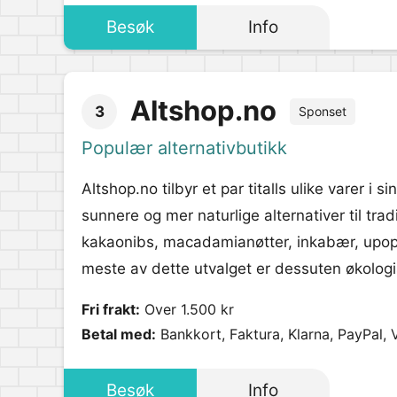
Besøk
Info
Altshop.no
3
Sponset
Populær alternativbutikk
Altshop.no tilbyr et par titalls ulike varer i s
sunnere og mer naturlige alternativer til tra
kakaonibs, macadamianøtter, inkabær, upopp
meste av dette utvalget er dessuten økologi
Fri frakt:
Over 1.500 kr
Betal med:
Bankkort, Faktura, Klarna, PayPal, 
Besøk
Info