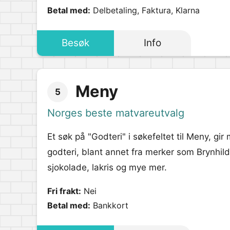
Betal med:
Delbetaling, Faktura, Klarna
Besøk
Info
Meny
5
Norges beste matvareutvalg
Et søk på "Godteri" i søkefeltet til Meny, gi
godteri, blant annet fra merker som Brynhil
sjokolade, lakris og mye mer.
Fri frakt:
Nei
Betal med:
Bankkort