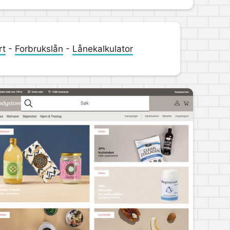
rt
-
Forbrukslån
-
Lånekalkulator