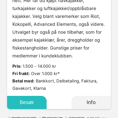
nett. Her får du kjøpt havkajakker,
turkajakker og luftkajakker/oppblåsbare
kajakker. Velg blant varemerker som Riot,
Kokopelli, Advanced Elements, også videre.
Utvalget byr også på noe tilbehør, som for
eksempel kajakklær, årer, dreggholder og
fiskestangholder. Gunstige priser for
medlemmer i kundeklubben.
Pris:
1.500 - 14.000 kr
Fri frakt:
Over 1.000 kr*
Betal med:
Bankkort, Delbetaling, Faktura,
Gavekort, Klarna
Besøk
Info