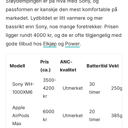
Støydempingen er på nivå med Sony, og
passformen er kanskje den mest komfortable på
markedet. Lydbildet er litt varmere og mer
bassrikt enn Sony, noe mange foretrekker. Prisen
ligger rundt 4000 kr, og de er ofte tilgjengelig med
gode tilbud hos
Elkjøp
og
Power
.
Pris
ANC-
Modell
Batteritid
Vekt
(ca.)
kvalitet
3500-
Sony WH-
30
4200
Utmerket
250g
1000XM6
timer
kr
Apple
6000
20
AirPods
Utmerket
385g
kr
timer
Max