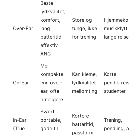
Beste
lydkvalitet,
komfort,
Store og
Hjemmekonto
Over-Ear
lang
tunge, ikke
musikklytting
batteritid,
for trening
lange reiser
effektiv
ANC
Mer
kompakte
Kan kleme,
Korte
On-Ear
enn over-
lydkvalitet
pendlerreiser,
ear, ofte
mellomting
studenter
rimeligere
Svært
Kortere
In-Ear
portable,
Trening,
batteritid,
(True
gode til
pendling, akt
passform