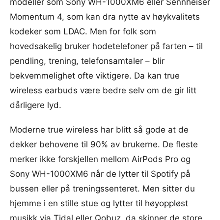
modeller som Sony WH-1000XM6 eller Sennheiser
Momentum 4, som kan dra nytte av høykvalitets
kodeker som LDAC. Men for folk som
hovedsakelig bruker hodetelefoner på farten – til
pendling, trening, telefonsamtaler – blir
bekvemmelighet ofte viktigere. Da kan true
wireless earbuds være bedre selv om de gir litt
dårligere lyd.
Moderne true wireless har blitt så gode at de
dekker behovene til 90% av brukerne. De fleste
merker ikke forskjellen mellom AirPods Pro og
Sony WH-1000XM6 når de lytter til Spotify på
bussen eller på treningssenteret. Men sitter du
hjemme i en stille stue og lytter til høyoppløst
musikk via Tidal eller Qobuz, da skinner de store