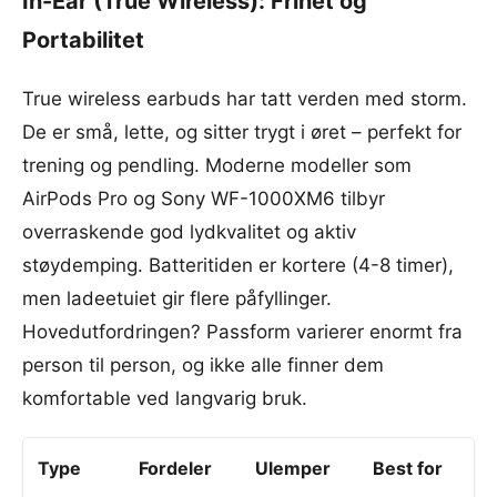
In-Ear (True Wireless): Frihet og
Portabilitet
True wireless earbuds har tatt verden med storm.
De er små, lette, og sitter trygt i øret – perfekt for
trening og pendling. Moderne modeller som
AirPods Pro og Sony WF-1000XM6 tilbyr
overraskende god lydkvalitet og aktiv
støydemping. Batteritiden er kortere (4-8 timer),
men ladeetuiet gir flere påfyllinger.
Hovedutfordringen? Passform varierer enormt fra
person til person, og ikke alle finner dem
komfortable ved langvarig bruk.
Type
Fordeler
Ulemper
Best for