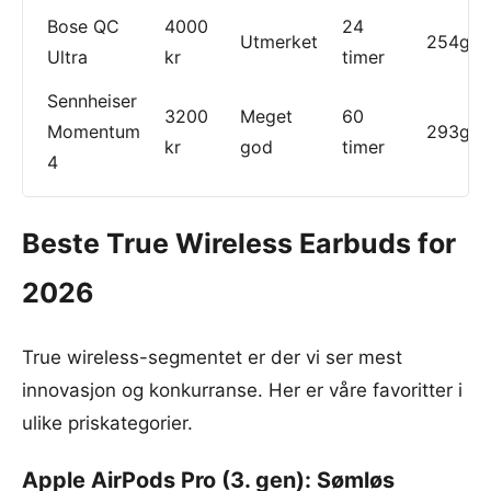
Bose QC
4000
24
Utmerket
254g
Ultra
kr
timer
Sennheiser
3200
Meget
60
Momentum
293g
kr
god
timer
4
Beste True Wireless Earbuds for
2026
True wireless-segmentet er der vi ser mest
innovasjon og konkurranse. Her er våre favoritter i
ulike priskategorier.
Apple AirPods Pro (3. gen): Sømløs