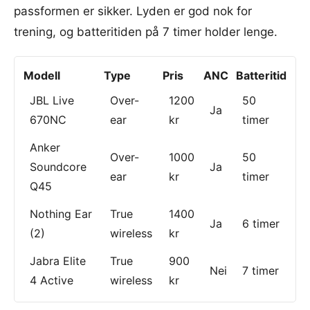
passformen er sikker. Lyden er god nok for
trening, og batteritiden på 7 timer holder lenge.
Modell
Type
Pris
ANC
Batteritid
JBL Live
Over-
1200
50
Ja
670NC
ear
kr
timer
Anker
Over-
1000
50
Soundcore
Ja
ear
kr
timer
Q45
Nothing Ear
True
1400
Ja
6 timer
(2)
wireless
kr
Jabra Elite
True
900
Nei
7 timer
4 Active
wireless
kr