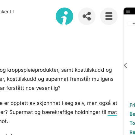
ker til
og kroppspleieprodukter, samt kosttilskudd og
r, kosttilskudd og supermat fremstår muligens
r forstått noe vesentlig?
re er opptatt av skjønnhet i seg selv, men også at
Fr
er? Supermat og bærekraftige holdninger til
mat
Be
mot.
Tol
Re