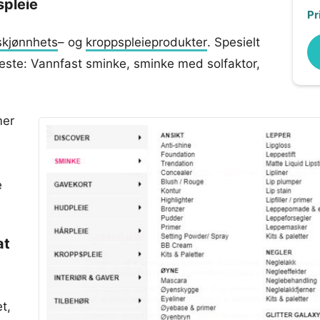
spleie
Pr
skjønnhets
– og
kroppspleieprodukter
. Spesielt
este: Vannfast sminke, sminke med solfaktor,
mer
e
at
t,