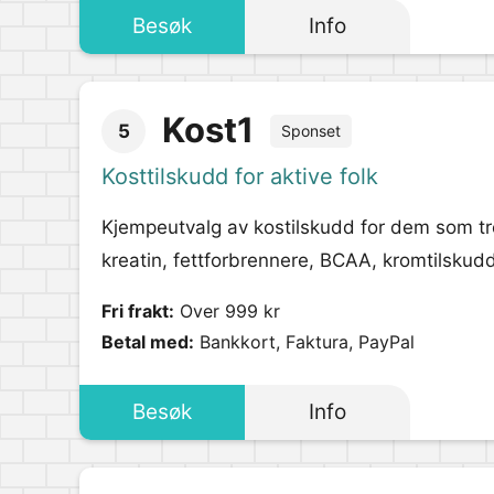
Besøk
Info
Kost1
5
Sponset
Kosttilskudd for aktive folk
Kjempeutvalg av kostilskudd for dem som tre
kreatin, fettforbrennere, BCAA, kromtilskudd
Fri frakt:
Over 999 kr
Betal med:
Bankkort, Faktura, PayPal
Besøk
Info