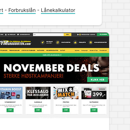
rt
-
Forbrukslån
-
Lånekalkulator