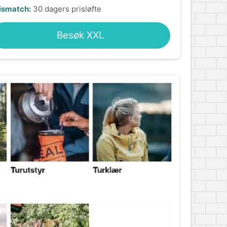
ismatch:
30 dagers prisløfte
Besøk XXL