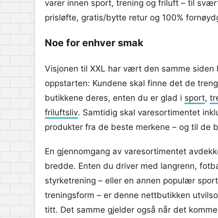
varer innen sport, trening og friluft – til sv
prisløfte, gratis/bytte retur og 100% fornøyd
Noe for enhver smak
Visjonen til XXL har vært den samme siden 
oppstarten: Kundene skal finne det de treng
butikkene deres, enten du er glad i
sport
,
tr
friluftsliv
. Samtidig skal varesortimentet ink
produkter fra de beste merkene – og til de b
En gjennomgang av varesortimentet avdekk
bredde. Enten du driver med langrenn, fotbal
styrketrening – eller en annen populær sport 
treningsform – er denne nettbutikken utvils
titt. Det samme gjelder også når det kommer 