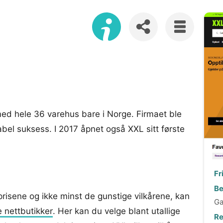
med hele 36 varehus bare i Norge. Firmaet ble
abel suksess. I 2017 åpnet også XXL sitt første
Fr
Be
prisene og ikke minst de gunstige vilkårene, kan
Ga
 nettbutikker
. Her kan du velge blant utallige
Re