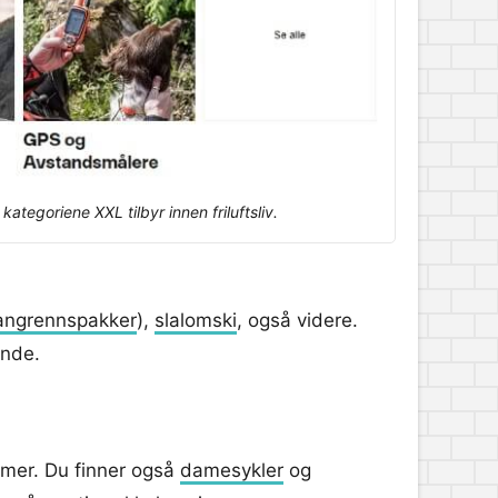
tegoriene XXL tilbyr innen friluftsliv.
angrennspakker
),
slalomski
, også videre.
ende.
mer. Du finner også
damesykler
og