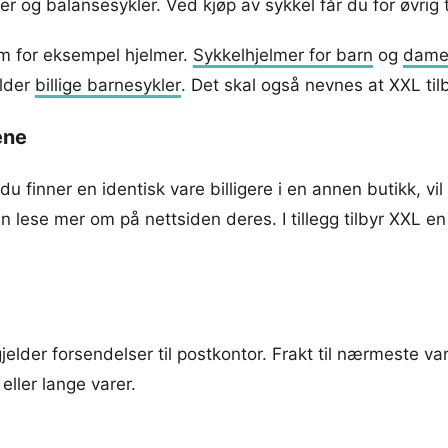
 og balansesykler. Ved kjøp av sykkel får du for øvrig t
om for eksempel hjelmer.
Sykkelhjelmer for barn
og
dame
elder
billige barnesykler
. Det skal også nevnes at XXL til
ene
 du finner en identisk vare billigere i en annen butikk, v
an lese mer om på nettsiden deres. I tillegg tilbyr XXL e
jelder forsendelser til postkontor. Frakt til nærmeste var
eller lange varer.