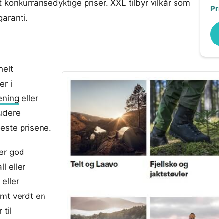
ært konkurransedyktige priser. XXL tilbyr vilkår som
Pr
garanti.
helt
er i
ening
eller
ludere
este prisene.
er god
l eller
eller
omt verdt en
til