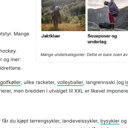
utstyr. Mange
s
shockey.
Mange underkategorier: Dette er bare noen av ka
er og mer:
idrettene.
golfkøller
, ulike racketer,
volleyballer
, langrennsski (og
l
ierer, men bredden i utvalget til XXL er likevel imponer
 får du kjøpt terrengsykler, landeveissykler,
bysykler
og 