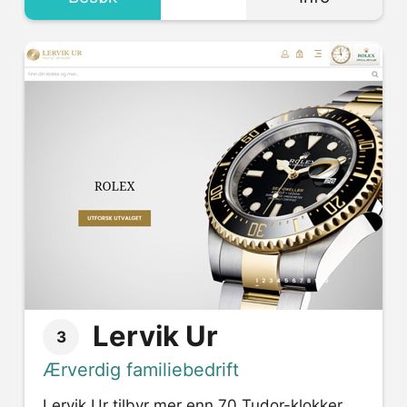
Lervik Ur
3
Ærverdig familiebedrift
Lervik Ur tilbyr mer enn 70 Tudor-klokker,